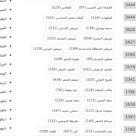
الحمل
3444
القضاء على الشيب
(97)
المقادير
(223)
الحيا
3444
المكونات
(116)
الملك محمد السادس
(101)
الطب
العر
بسمة بوسيل
(139)
تبييض الاسنان
(231)
3028
العنا
تبييض البشرة
(559)
تبييض الجسم
(332)
2627
العن
تبييض المنطقة الحساسة
(199)
تبييض اليدين
(119)
2585
العنا
تعطير الجسم
(95)
تقوية الشعر
(109)
المرأ
2579
تكثيف الرموش
(101)
تكثيف الشعر
(195)
الوص
2341
تلميع الاواني
(103)
تنعيم الشعر
(434)
تربية
حالات الشفاء
(124)
دنيا بطمة
(761)
تعلي
1785
سعد المجرد
(113)
سعد لمجرد
(226)
حلوي
1639
حلوي
سعيدة شرف
(111)
سلمى رشيد
(167)
1347
ديكو
صباغة الشعر
(140)
طريقة التحضير
(151)
شهيو
1162
عدد الاصابات
(151)
فن
(427)
فوائد
(109)