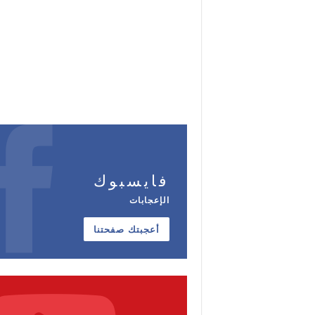
فايسبوك
الإعجابات
أعجبتك صفحتنا