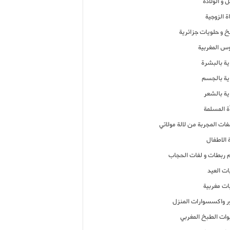
 و الولادة
ة الزوجية
خ و حلويات جزائرية
وس المغربية
ية بالبشرة
اية بالجسم
ية بالشعر
ة المسلمة
فات المجربة من لالة مولاتي
 الاطفال
م ربطات و لفات الحجاب
ات العيد
ات مغربية
ر واكسسوارات المنزل
ات الطبخ المغربي