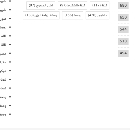
شهيو
680
كيكة
(117)
كيكة بالشكلاط
(97)
ليلى الحديوي
(97)
شهيو
مشاهير
(428)
وصفة
(156)
وصفة لزيادة الوزن
(138)
650
صور 
عصائ
544
لالة م
513
لالة 
494
مطبخ
مكيا
ميكرو
نصائ
نصائ
وصفا
وصفا
وصفا