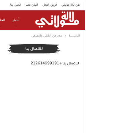
عن لالة مولاتي
فريق العمل
أعلن معنا
اتصل بنا
أخبار
الط
الرئيسية
عدد من القتلى والجرحى
للاتصال بنا
للاتصال بنا+212614999191