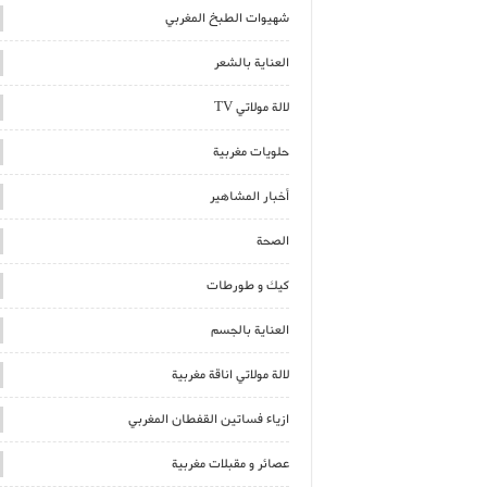
شهيوات الطبخ المغربي
العناية بالشعر
لالة مولاتي TV
حلويات مغربية
أخبار المشاهير
الصحة
كيك و طورطات
العناية بالجسم
لالة مولاتي اناقة مغربية
ازياء فساتين القفطان المغربي
عصائر و مقبلات مغربية