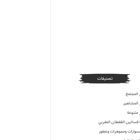
تصنيفات
 المجتمع
ر المشاهير
 متنوعة
ء فساتين القفطان المغربي
وارات ومجوهرات وعطور