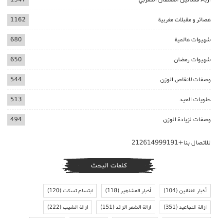
عصائر و مقبلات مغربية
1162
شهيوات عالمية
680
شهيوات رمضان
650
وصفات لانقاص الوزن
544
حلويات العيد
513
وصفات لزيادة الوزن
494
للاتصال بنا+212614999191
كلمات البحث
أخبار الفنانين
(104)
أخبار المشاهير
(118)
ابتسام تسكت
(120)
ازالة التجاعيد
(351)
ازالة الشعر الزائد
(151)
ازالة الشيب
(222)