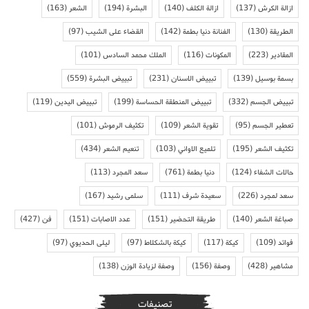
ازالة الكرش
(137)
ازالة الكلف
(140)
البشرة
(194)
الشعر
(163)
الطريقة
(130)
الفنانة دنيا بطمة
(142)
القضاء على الشيب
(97)
المقادير
(223)
المكونات
(116)
الملك محمد السادس
(101)
بسمة بوسيل
(139)
تبييض الاسنان
(231)
تبييض البشرة
(559)
تبييض الجسم
(332)
تبييض المنطقة الحساسة
(199)
تبييض اليدين
(119)
تعطير الجسم
(95)
تقوية الشعر
(109)
تكثيف الرموش
(101)
تكثيف الشعر
(195)
تلميع الاواني
(103)
تنعيم الشعر
(434)
حالات الشفاء
(124)
دنيا بطمة
(761)
سعد المجرد
(113)
سعد لمجرد
(226)
سعيدة شرف
(111)
سلمى رشيد
(167)
صباغة الشعر
(140)
طريقة التحضير
(151)
عدد الاصابات
(151)
فن
(427)
فوائد
(109)
كيكة
(117)
كيكة بالشكلاط
(97)
ليلى الحديوي
(97)
مشاهير
(428)
وصفة
(156)
وصفة لزيادة الوزن
(138)
تصنيفات