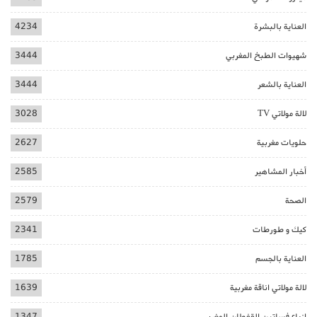
العناية بالبشرة
4234
شهيوات الطبخ المغربي
3444
العناية بالشعر
3444
لالة مولاتي TV
3028
حلويات مغربية
2627
أخبار المشاهير
2585
الصحة
2579
كيك و طورطات
2341
العناية بالجسم
1785
لالة مولاتي اناقة مغربية
1639
ازياء فساتين القفطان المغربي
1347