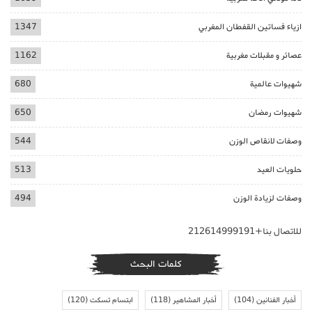
ازياء فساتين القفطان المغربي
1347
عصائر و مقبلات مغربية
1162
شهيوات عالمية
680
شهيوات رمضان
650
وصفات لانقاص الوزن
544
حلويات العيد
513
وصفات لزيادة الوزن
494
للاتصال بنا+212614999191
كلمات البحث
أخبار الفنانين
(104)
أخبار المشاهير
(118)
ابتسام تسكت
(120)