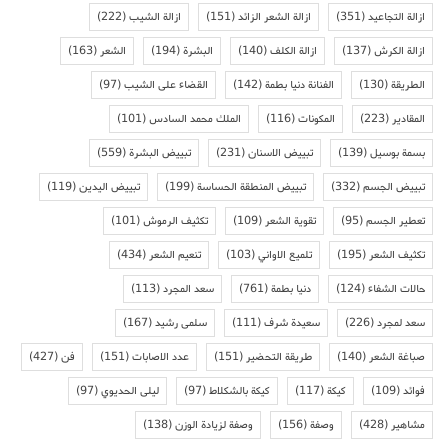
ازالة التجاعيد
(351)
ازالة الشعر الزائد
(151)
ازالة الشيب
(222)
ازالة الكرش
(137)
ازالة الكلف
(140)
البشرة
(194)
الشعر
(163)
الطريقة
(130)
الفنانة دنيا بطمة
(142)
القضاء على الشيب
(97)
المقادير
(223)
المكونات
(116)
الملك محمد السادس
(101)
بسمة بوسيل
(139)
تبييض الاسنان
(231)
تبييض البشرة
(559)
تبييض الجسم
(332)
تبييض المنطقة الحساسة
(199)
تبييض اليدين
(119)
تعطير الجسم
(95)
تقوية الشعر
(109)
تكثيف الرموش
(101)
تكثيف الشعر
(195)
تلميع الاواني
(103)
تنعيم الشعر
(434)
حالات الشفاء
(124)
دنيا بطمة
(761)
سعد المجرد
(113)
سعد لمجرد
(226)
سعيدة شرف
(111)
سلمى رشيد
(167)
صباغة الشعر
(140)
طريقة التحضير
(151)
عدد الاصابات
(151)
فن
(427)
فوائد
(109)
كيكة
(117)
كيكة بالشكلاط
(97)
ليلى الحديوي
(97)
مشاهير
(428)
وصفة
(156)
وصفة لزيادة الوزن
(138)