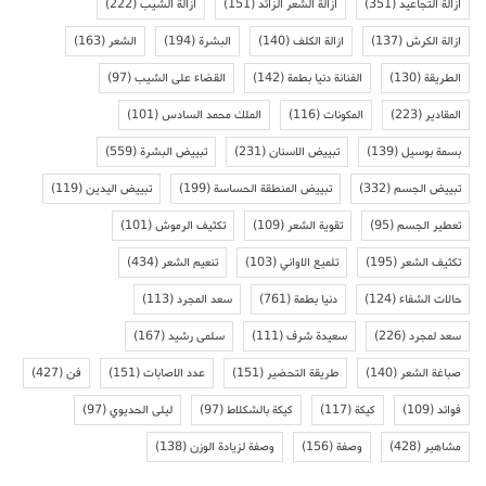
ازالة التجاعيد
(351)
ازالة الشعر الزائد
(151)
ازالة الشيب
(222)
ازالة الكرش
(137)
ازالة الكلف
(140)
البشرة
(194)
الشعر
(163)
الطريقة
(130)
الفنانة دنيا بطمة
(142)
القضاء على الشيب
(97)
المقادير
(223)
المكونات
(116)
الملك محمد السادس
(101)
بسمة بوسيل
(139)
تبييض الاسنان
(231)
تبييض البشرة
(559)
تبييض الجسم
(332)
تبييض المنطقة الحساسة
(199)
تبييض اليدين
(119)
تعطير الجسم
(95)
تقوية الشعر
(109)
تكثيف الرموش
(101)
تكثيف الشعر
(195)
تلميع الاواني
(103)
تنعيم الشعر
(434)
حالات الشفاء
(124)
دنيا بطمة
(761)
سعد المجرد
(113)
سعد لمجرد
(226)
سعيدة شرف
(111)
سلمى رشيد
(167)
صباغة الشعر
(140)
طريقة التحضير
(151)
عدد الاصابات
(151)
فن
(427)
فوائد
(109)
كيكة
(117)
كيكة بالشكلاط
(97)
ليلى الحديوي
(97)
مشاهير
(428)
وصفة
(156)
وصفة لزيادة الوزن
(138)