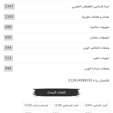
ازياء فساتين القفطان المغربي
1347
عصائر و مقبلات مغربية
1162
شهيوات عالمية
680
شهيوات رمضان
650
وصفات لانقاص الوزن
544
حلويات العيد
513
وصفات لزيادة الوزن
494
للاتصال بنا+212614999191
كلمات البحث
أخبار الفنانين
(104)
أخبار المشاهير
(118)
ابتسام تسكت
(120)