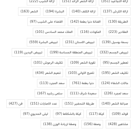
ازالة التجاعيد
(351)
ازالة الشعر الزائد
(151)
ازالة الشيب
(222)
ازالة الكرش
(137)
ازالة الكلف
(140)
البشرة
(194)
الشعر
(163)
الطريقة
(130)
الفنانة دنيا بطمة
(142)
القضاء على الشيب
(97)
المقادير
(223)
المكونات
(116)
الملك محمد السادس
(101)
بسمة بوسيل
(139)
تبييض الاسنان
(231)
تبييض البشرة
(559)
تبييض الجسم
(332)
تبييض المنطقة الحساسة
(199)
تبييض اليدين
(119)
تعطير الجسم
(95)
تقوية الشعر
(109)
تكثيف الرموش
(101)
تكثيف الشعر
(195)
تلميع الاواني
(103)
تنعيم الشعر
(434)
حالات الشفاء
(124)
دنيا بطمة
(761)
سعد المجرد
(113)
سعد لمجرد
(226)
سعيدة شرف
(111)
سلمى رشيد
(167)
صباغة الشعر
(140)
طريقة التحضير
(151)
عدد الاصابات
(151)
فن
(427)
فوائد
(109)
كيكة
(117)
كيكة بالشكلاط
(97)
ليلى الحديوي
(97)
مشاهير
(428)
وصفة
(156)
وصفة لزيادة الوزن
(138)