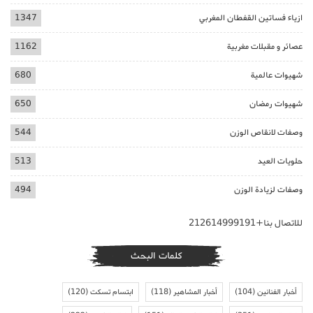
ازياء فساتين القفطان المغربي
1347
عصائر و مقبلات مغربية
1162
شهيوات عالمية
680
شهيوات رمضان
650
وصفات لانقاص الوزن
544
حلويات العيد
513
وصفات لزيادة الوزن
494
للاتصال بنا+212614999191
كلمات البحث
أخبار الفنانين
(104)
أخبار المشاهير
(118)
ابتسام تسكت
(120)