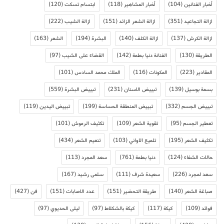
أخبار الفنانين
(104)
أخبار المشاهير
(118)
ابتسام تسكت
(120)
ازالة التجاعيد
(351)
ازالة الشعر الزائد
(151)
ازالة الشيب
(222)
ازالة الكرش
(137)
ازالة الكلف
(140)
البشرة
(194)
الشعر
(163)
الطريقة
(130)
الفنانة دنيا بطمة
(142)
القضاء على الشيب
(97)
المقادير
(223)
المكونات
(116)
الملك محمد السادس
(101)
بسمة بوسيل
(139)
تبييض الاسنان
(231)
تبييض البشرة
(559)
تبييض الجسم
(332)
تبييض المنطقة الحساسة
(199)
تبييض اليدين
(119)
تعطير الجسم
(95)
تقوية الشعر
(109)
تكثيف الرموش
(101)
تكثيف الشعر
(195)
تلميع الاواني
(103)
تنعيم الشعر
(434)
حالات الشفاء
(124)
دنيا بطمة
(761)
سعد المجرد
(113)
سعد لمجرد
(226)
سعيدة شرف
(111)
سلمى رشيد
(167)
صباغة الشعر
(140)
طريقة التحضير
(151)
عدد الاصابات
(151)
فن
(427)
فوائد
(109)
كيكة
(117)
كيكة بالشكلاط
(97)
ليلى الحديوي
(97)