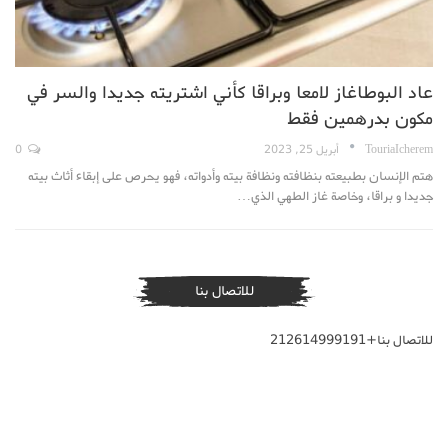
عاد البوطاغاز لامعا وبراقا كأني اشتريته جديدا والسر في
مكون بدرهمين فقط
TouriaIcherem
أبريل 25, 2023
0
هتم الإنسان بطبيعته بنظافته ونظافة بيته وأدواته، فهو يحرص على إبقاء أثاث بيته
جديدا و براقا، وخاصة غاز الطهي الذي…
للاتصال بنا
للاتصال بنا+212614999191