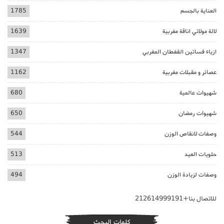
العناية بالجسم
1785
لالة مولاتي اناقة مغربية
1639
ازياء فساتين القفطان المغربي
1347
عصائر و مقبلات مغربية
1162
شهيوات عالمية
680
شهيوات رمضان
650
وصفات لانقاص الوزن
544
حلويات العيد
513
وصفات لزيادة الوزن
494
للاتصال بنا+212614999191
كلمات البحث