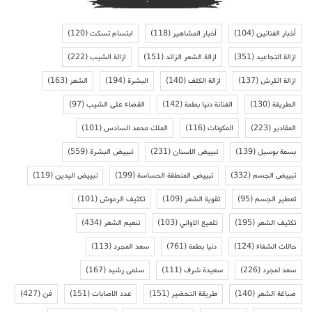
أخبار الفنانين
(104)
أخبار المشاهير
(118)
ابتسام تسكت
(120)
ازالة التجاعيد
(351)
ازالة الشعر الزائد
(151)
ازالة الشيب
(222)
ازالة الكرش
(137)
ازالة الكلف
(140)
البشرة
(194)
الشعر
(163)
الطريقة
(130)
الفنانة دنيا بطمة
(142)
القضاء على الشيب
(97)
المقادير
(223)
المكونات
(116)
الملك محمد السادس
(101)
بسمة بوسيل
(139)
تبييض الاسنان
(231)
تبييض البشرة
(559)
تبييض الجسم
(332)
تبييض المنطقة الحساسة
(199)
تبييض اليدين
(119)
تعطير الجسم
(95)
تقوية الشعر
(109)
تكثيف الرموش
(101)
تكثيف الشعر
(195)
تلميع الاواني
(103)
تنعيم الشعر
(434)
حالات الشفاء
(124)
دنيا بطمة
(761)
سعد المجرد
(113)
سعد لمجرد
(226)
سعيدة شرف
(111)
سلمى رشيد
(167)
صباغة الشعر
(140)
طريقة التحضير
(151)
عدد الاصابات
(151)
فن
(427)