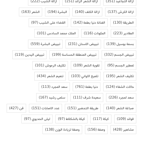
ازالة التجاعيد
(351)
ازالة الشعر الزائد
(151)
ازالة الشيب
(222)
ازالة الكرش
(137)
ازالة الكلف
(140)
البشرة
(194)
الشعر
(163)
الطريقة
(130)
الفنانة دنيا بطمة
(142)
القضاء على الشيب
(97)
المقادير
(223)
المكونات
(116)
الملك محمد السادس
(101)
بسمة بوسيل
(139)
تبييض الاسنان
(231)
تبييض البشرة
(559)
تبييض الجسم
(332)
تبييض المنطقة الحساسة
(199)
تبييض اليدين
(119)
تعطير الجسم
(95)
تقوية الشعر
(109)
تكثيف الرموش
(101)
تكثيف الشعر
(195)
تلميع الاواني
(103)
تنعيم الشعر
(434)
حالات الشفاء
(124)
دنيا بطمة
(761)
سعد المجرد
(113)
سعد لمجرد
(226)
سعيدة شرف
(111)
سلمى رشيد
(167)
صباغة الشعر
(140)
طريقة التحضير
(151)
عدد الاصابات
(151)
فن
(427)
فوائد
(109)
كيكة
(117)
كيكة بالشكلاط
(97)
ليلى الحديوي
(97)
مشاهير
(428)
وصفة
(156)
وصفة لزيادة الوزن
(138)