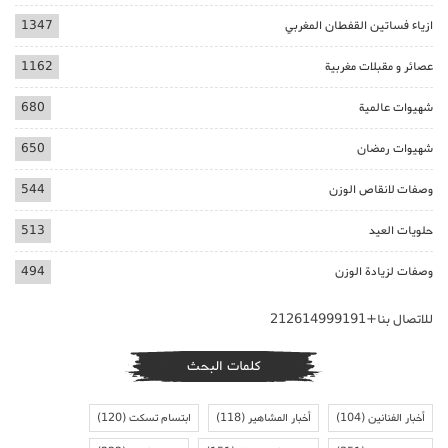
ازياء فساتين القفطان المغربي
1347
عصائر و مقبلات مغربية
1162
شهيوات عالمية
680
شهيوات رمضان
650
وصفات لانقاص الوزن
544
حلويات العيد
513
وصفات لزيادة الوزن
494
للاتصال بنا+212614999191
كلمات البحث
أخبار الفنانين
(104)
أخبار المشاهير
(118)
ابتسام تسكت
(120)