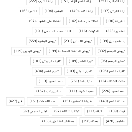
ازالة التجاعيد
(351)
ازالة الشعر الزائد
(151)
ازالة الشيب
(222)
ازالة الكرش
(137)
ازالة الكلف
(140)
البشرة
(194)
الشعر
(163)
الطريقة
(130)
الفنانة دنيا بطمة
(142)
القضاء على الشيب
(97)
المقادير
(223)
المكونات
(116)
الملك محمد السادس
(101)
بسمة بوسيل
(139)
تبييض الاسنان
(231)
تبييض البشرة
(559)
تبييض الجسم
(332)
تبييض المنطقة الحساسة
(199)
تبييض اليدين
(119)
تعطير الجسم
(95)
تقوية الشعر
(109)
تكثيف الرموش
(101)
تكثيف الشعر
(195)
تلميع الاواني
(103)
تنعيم الشعر
(434)
حالات الشفاء
(124)
دنيا بطمة
(761)
سعد المجرد
(113)
سعد لمجرد
(226)
سعيدة شرف
(111)
سلمى رشيد
(167)
صباغة الشعر
(140)
طريقة التحضير
(151)
عدد الاصابات
(151)
فن
(427)
فوائد
(109)
كيكة
(117)
كيكة بالشكلاط
(97)
ليلى الحديوي
(97)
مشاهير
(428)
وصفة
(156)
وصفة لزيادة الوزن
(138)