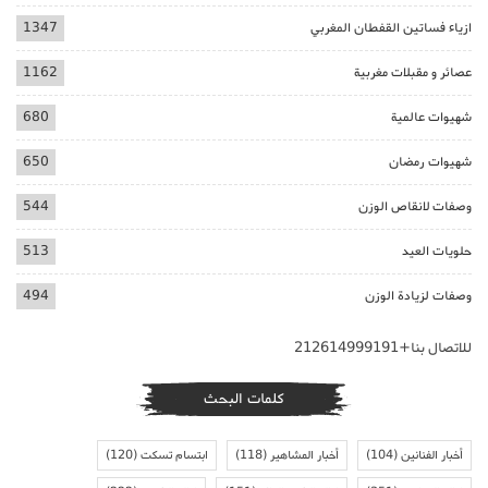
ازياء فساتين القفطان المغربي
1347
عصائر و مقبلات مغربية
1162
شهيوات عالمية
680
شهيوات رمضان
650
وصفات لانقاص الوزن
544
حلويات العيد
513
وصفات لزيادة الوزن
494
للاتصال بنا+212614999191
كلمات البحث
أخبار الفنانين
(104)
أخبار المشاهير
(118)
ابتسام تسكت
(120)