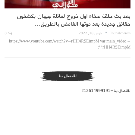
بعد بث حلقة صفاء اول خروج لعائلة جيهان يكشفون
حقائق جديدة بعد موتها الغامض بالطريق…
TouriaIcherem
مارس 18, 2022
0
https://www.youtube.com/watch?v=rHH4R5EimpM var main_video =
"rHH4R5EimpM";
للاتصال بنا
للاتصال بنا+212614999191