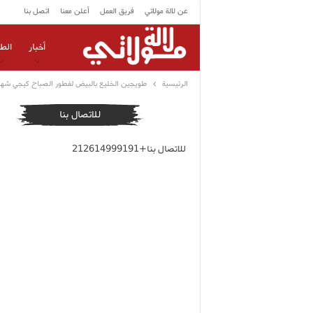
عن لالة مولاتي
فريق العمل
أعلن معنا
اتصل بنا
أخبار
الط
الرئيسية
طويجين الخليع بالبيض لفطور الصباح كيجي شهو
للاتصال بنا
للاتصال بنا+212614999191