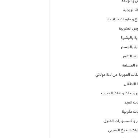
 و الولادة
ة الزوجية
خ و حلويات جزائرية
وس المغربية
ية بالبشرة
اية بالجسم
ية بالشعر
ة المسلمة
فات المجربة من لالة مولاتي
 الاطفال
م ربطات و لفات الحجاب
ات العيد
ات مغربية
ر واكسسوارات المنزل
ات الطبخ المغربي