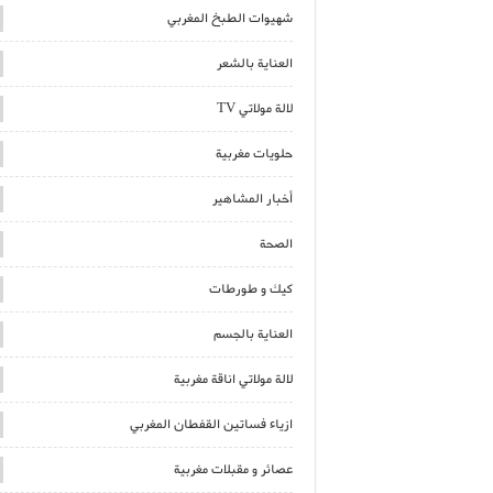
شهيوات الطبخ المغربي
العناية بالشعر
لالة مولاتي TV
حلويات مغربية
أخبار المشاهير
الصحة
كيك و طورطات
العناية بالجسم
لالة مولاتي اناقة مغربية
ازياء فساتين القفطان المغربي
عصائر و مقبلات مغربية