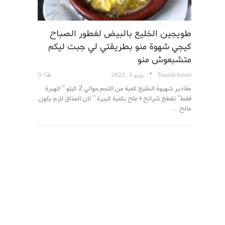
طويجين الخليع بالبيض لفطور الصباح
كيجي شهوة منو بطريقتي لي جبت ليكم
متشبعوش منو
TouriaIcherem
يونيو 3, 2023
0
مقادير شهيوة الخليع:كمية من اللحم حوالي 2 كيلو ” الهبرة
فقط” تقطع شرائح+ملح بكمية كبيرة ” لان المذاق لازم يكون
مالح…