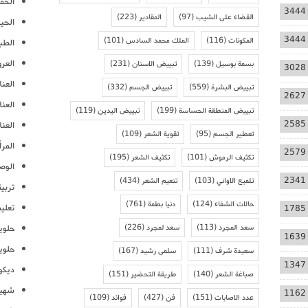
الحمل
3444
القضاء على الشيب
(97)
المقادير
(223)
الحيا
3444
المكونات
(116)
الملك محمد السادس
(101)
الطب
العر
بسمة بوسيل
(139)
تبييض الاسنان
(231)
3028
العنا
تبييض البشرة
(559)
تبييض الجسم
(332)
2627
العن
تبييض المنطقة الحساسة
(199)
تبييض اليدين
(119)
2585
العنا
تعطير الجسم
(95)
تقوية الشعر
(109)
المرأ
2579
تكثيف الرموش
(101)
تكثيف الشعر
(195)
الوص
2341
تلميع الاواني
(103)
تنعيم الشعر
(434)
تربية
حالات الشفاء
(124)
دنيا بطمة
(761)
تعلي
1785
سعد المجرد
(113)
سعد لمجرد
(226)
حلوي
1639
حلوي
سعيدة شرف
(111)
سلمى رشيد
(167)
1347
ديكو
صباغة الشعر
(140)
طريقة التحضير
(151)
شهيو
1162
عدد الاصابات
(151)
فن
(427)
فوائد
(109)