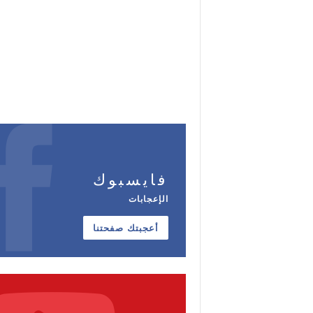
فايسبوك
الإعجابات
أعجبتك صفحتنا