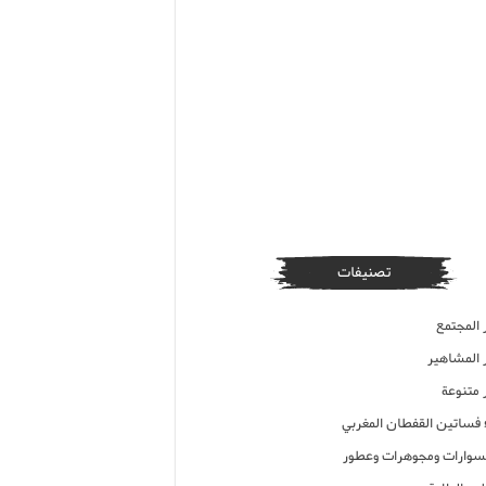
تصنيفات
 المجتمع
ر المشاهير
 متنوعة
ء فساتين القفطان المغربي
وارات ومجوهرات وعطور