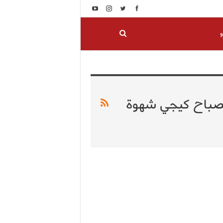
و
لصباح كيجي شهوة