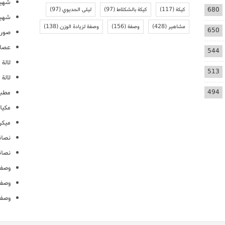
شهيو
680
كيكة
(117)
كيكة بالشكلاط
(97)
ليلى الحديوي
(97)
شهيو
مشاهير
(428)
وصفة
(156)
وصفة لزيادة الوزن
(138)
650
صور 
عصائ
544
لالة م
513
لالة 
494
مطبخ
مكيا
ميكرو
نصائ
نصائ
وصفا
وصفا
وصفا