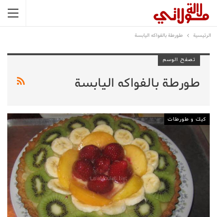
الرئيسية
طورطة بالفواكه اليابسة
تصفح الوسم
طورطة بالفواكه اليابسة
كيك و طورطات