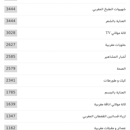
شهيوات الطبخ المغربي
3444
العناية بالشعر
3444
لالة مولاتي TV
3028
حلويات مغربية
2627
أخبار المشاهير
2585
الصحة
2579
كيك و طورطات
2341
العناية بالجسم
1785
لالة مولاتي اناقة مغربية
1639
ازياء فساتين القفطان المغربي
1347
عصائر و مقبلات مغربية
1162