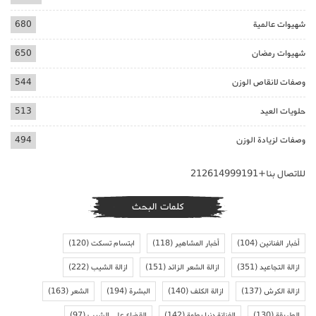
شهيوات عالمية
680
شهيوات رمضان
650
وصفات لانقاص الوزن
544
حلويات العيد
513
وصفات لزيادة الوزن
494
للاتصال بنا+212614999191
كلمات البحث
أخبار الفنانين
(104)
أخبار المشاهير
(118)
ابتسام تسكت
(120)
ازالة التجاعيد
(351)
ازالة الشعر الزائد
(151)
ازالة الشيب
(222)
ازالة الكرش
(137)
ازالة الكلف
(140)
البشرة
(194)
الشعر
(163)
الطريقة
(130)
الفنانة دنيا بطمة
(142)
القضاء على الشيب
(97)