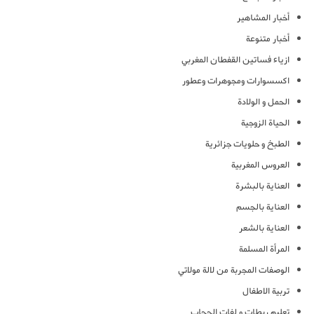
أخبار المشاهير
أخبار متنوعة
ازياء فساتين القفطان المغربي
اكسسوارات ومجوهرات وعطور
الحمل و الولادة
الحياة الزوجية
الطبخ و حلويات جزائرية
العروس المغربية
العناية بالبشرة
العناية بالجسم
العناية بالشعر
المرأة المسلمة
الوصفات المجربة من لالة مولاتي
تربية الاطفال
تعليم ربطات و لفات الحجاب