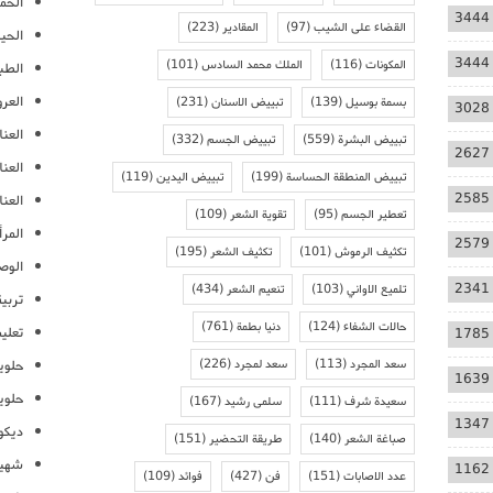
الحمل
3444
القضاء على الشيب
(97)
المقادير
(223)
الحيا
3444
المكونات
(116)
الملك محمد السادس
(101)
الطب
العر
بسمة بوسيل
(139)
تبييض الاسنان
(231)
3028
العنا
تبييض البشرة
(559)
تبييض الجسم
(332)
2627
العن
تبييض المنطقة الحساسة
(199)
تبييض اليدين
(119)
2585
العنا
تعطير الجسم
(95)
تقوية الشعر
(109)
المرأ
2579
تكثيف الرموش
(101)
تكثيف الشعر
(195)
الوص
2341
تلميع الاواني
(103)
تنعيم الشعر
(434)
تربية
حالات الشفاء
(124)
دنيا بطمة
(761)
تعلي
1785
سعد المجرد
(113)
سعد لمجرد
(226)
حلوي
1639
حلوي
سعيدة شرف
(111)
سلمى رشيد
(167)
1347
ديكو
صباغة الشعر
(140)
طريقة التحضير
(151)
شهيو
1162
عدد الاصابات
(151)
فن
(427)
فوائد
(109)