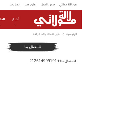
عن لالة مولاتي
فريق العمل
أعلن معنا
اتصل بنا
أخبار
الط
الرئيسية
طورطة بالفواكه الجافة
للاتصال بنا
للاتصال بنا+212614999191