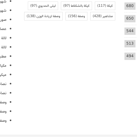
شهيو
680
كيكة
(117)
كيكة بالشكلاط
(97)
ليلى الحديوي
(97)
شهيو
مشاهير
(428)
وصفة
(156)
وصفة لزيادة الوزن
(138)
650
صور 
عصائ
544
لالة م
513
لالة 
494
مطبخ
مكيا
ميكرو
نصائ
نصائ
وصفا
وصفا
وصفا