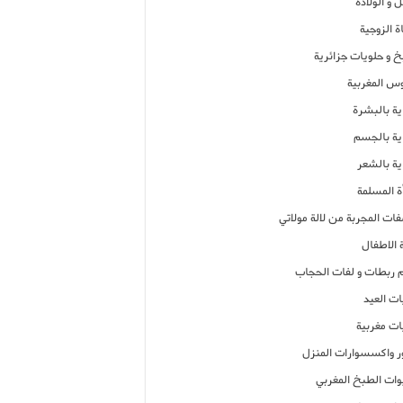
 و الولادة
ة الزوجية
خ و حلويات جزائرية
وس المغربية
ية بالبشرة
اية بالجسم
ية بالشعر
ة المسلمة
فات المجربة من لالة مولاتي
 الاطفال
م ربطات و لفات الحجاب
ات العيد
ات مغربية
ر واكسسوارات المنزل
ات الطبخ المغربي