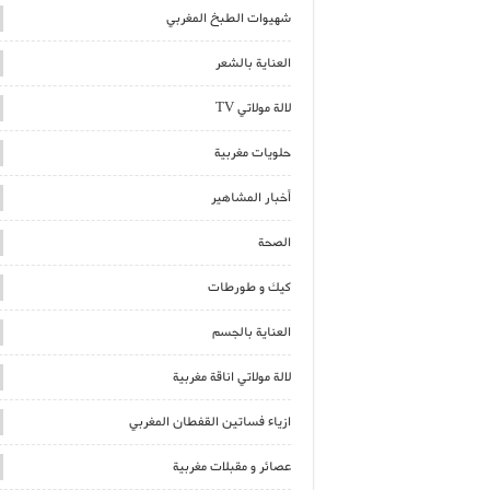
شهيوات الطبخ المغربي
العناية بالشعر
لالة مولاتي TV
حلويات مغربية
أخبار المشاهير
الصحة
كيك و طورطات
العناية بالجسم
لالة مولاتي اناقة مغربية
ازياء فساتين القفطان المغربي
عصائر و مقبلات مغربية