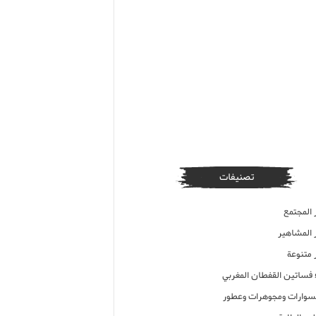
تصنيفات
 المجتمع
ر المشاهير
 متنوعة
ء فساتين القفطان المغربي
وارات ومجوهرات وعطور