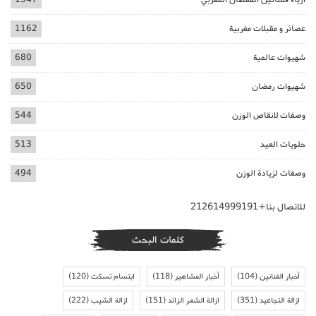
عصائر و مقبلات مغربية
1162
شهيوات عالمية
680
شهيوات رمضان
650
وصفات لانقاص الوزن
544
حلويات العيد
513
وصفات لزيادة الوزن
494
للاتصال بنا+212614999191
كلمات البحث
أخبار الفنانين
(104)
أخبار المشاهير
(118)
ابتسام تسكت
(120)
ازالة التجاعيد
(351)
ازالة الشعر الزائد
(151)
ازالة الشيب
(222)