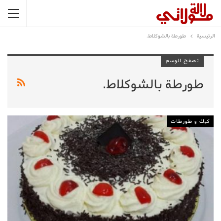
الرئيسية
طورطة بالشوكلاط.
تصفح الوسم
طورطة بالشوكلاط.
كيك و طورطات