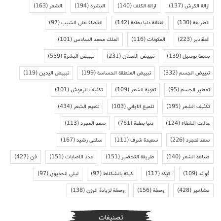
ازالة الكرش
(137)
ازالة الكلف
(140)
البشرة
(194)
الشعر
(163)
الطريقة
(130)
الفنانة دنيا بطمة
(142)
القضاء على الشيب
(97)
المقادير
(223)
المكونات
(116)
الملك محمد السادس
(101)
بسمة بوسيل
(139)
تبييض الاسنان
(231)
تبييض البشرة
(559)
تبييض الجسم
(332)
تبييض المنطقة الحساسة
(199)
تبييض اليدين
(119)
تعطير الجسم
(95)
تقوية الشعر
(109)
تكثيف الرموش
(101)
تكثيف الشعر
(195)
تلميع الاواني
(103)
تنعيم الشعر
(434)
حالات الشفاء
(124)
دنيا بطمة
(761)
سعد المجرد
(113)
سعد لمجرد
(226)
سعيدة شرف
(111)
سلمى رشيد
(167)
صباغة الشعر
(140)
طريقة التحضير
(151)
عدد الاصابات
(151)
فن
(427)
فوائد
(109)
كيكة
(117)
كيكة بالشكلاط
(97)
ليلى الحديوي
(97)
مشاهير
(428)
وصفة
(156)
وصفة لزيادة الوزن
(138)
تصنيفات