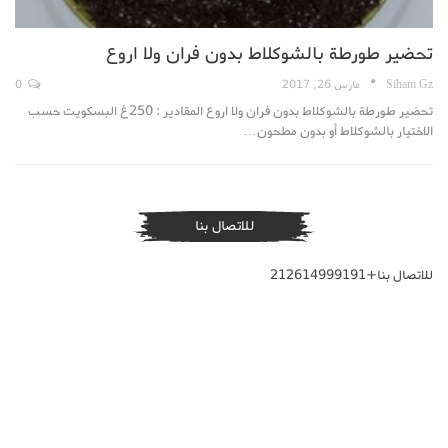
تحضير طورطة بالشوكلاط بدون فران ولا اروع
Siham Gz
مارس 26, 2017
0
تحضير طورطة بالشوكلاط بدون فران ولا اروع المقادير : 250غ البسكويت حسب
الاختيار بالشوكلاط أو بدون مطحون…
للاتصال بنا
للاتصال بنا+212614999191