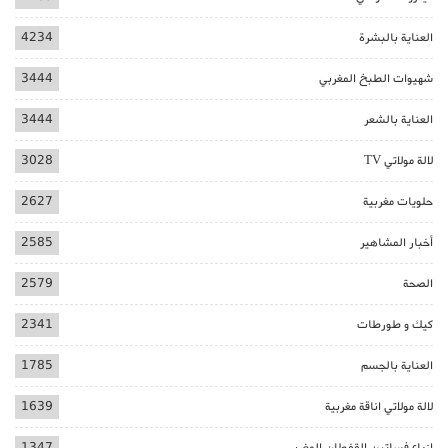
العناية بالبشرة
4234
شهيوات الطبخ المغربي
3444
العناية بالشعر
3444
لالة مولاتي TV
3028
حلويات مغربية
2627
أخبار المشاهير
2585
الصحة
2579
كيك و طورطات
2341
العناية بالجسم
1785
لالة مولاتي اناقة مغربية
1639
ازياء فساتين القفطان المغربي
1347