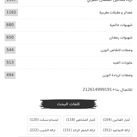
عصائر و مقبلات مغربية
1162
شهيوات عالمية
680
شهيوات رمضان
650
وصفات لانقاص الوزن
544
حلويات العيد
513
وصفات لزيادة الوزن
494
للاتصال بنا+212614999191
كلمات البحث
أخبار الفنانين
(104)
أخبار المشاهير
(118)
ابتسام تسكت
(120)
ازالة التجاعيد
(351)
ازالة الشعر الزائد
(151)
ازالة الشيب
(222)