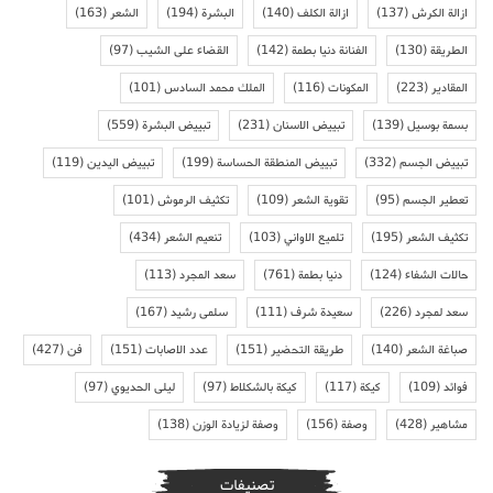
ازالة الكرش
(137)
ازالة الكلف
(140)
البشرة
(194)
الشعر
(163)
الطريقة
(130)
الفنانة دنيا بطمة
(142)
القضاء على الشيب
(97)
المقادير
(223)
المكونات
(116)
الملك محمد السادس
(101)
بسمة بوسيل
(139)
تبييض الاسنان
(231)
تبييض البشرة
(559)
تبييض الجسم
(332)
تبييض المنطقة الحساسة
(199)
تبييض اليدين
(119)
تعطير الجسم
(95)
تقوية الشعر
(109)
تكثيف الرموش
(101)
تكثيف الشعر
(195)
تلميع الاواني
(103)
تنعيم الشعر
(434)
حالات الشفاء
(124)
دنيا بطمة
(761)
سعد المجرد
(113)
سعد لمجرد
(226)
سعيدة شرف
(111)
سلمى رشيد
(167)
صباغة الشعر
(140)
طريقة التحضير
(151)
عدد الاصابات
(151)
فن
(427)
فوائد
(109)
كيكة
(117)
كيكة بالشكلاط
(97)
ليلى الحديوي
(97)
مشاهير
(428)
وصفة
(156)
وصفة لزيادة الوزن
(138)
تصنيفات