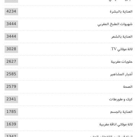
العناية بالبشرة
4234
شهيوات الطبخ المغربي
3444
العناية بالشعر
3444
لالة مولاتي TV
3028
حلويات مغربية
2627
أخبار المشاهير
2585
الصحة
2579
كيك و طورطات
2341
العناية بالجسم
1785
لالة مولاتي اناقة مغربية
1639
ازياء فساتين القفطان المغربي
1347