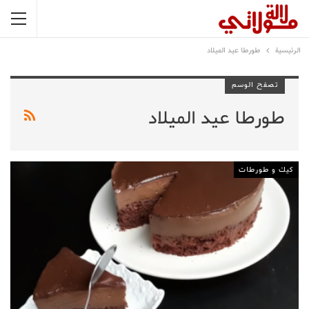
الرئيسية
طورطا عيد الميلاد
تصفح الوسم
طورطا عيد الميلاد
كيك و طورطات