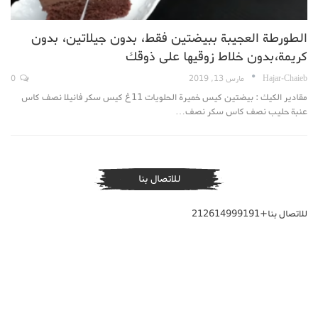
الطورطة العجيبة ببيضتين فقط، بدون جيلاتين، بدون
كريمة،بدون خلاط زوقيها على ذوقك
Hajar-Chaieb
مارس 13, 2019
0
مقادير الكيك : بيضتين كيس خميرة الحلويات 11غ كيس سكر فانيلا نصف كاس
عنبة حليب نصف كاس سكر نصف…
للاتصال بنا
للاتصال بنا+212614999191