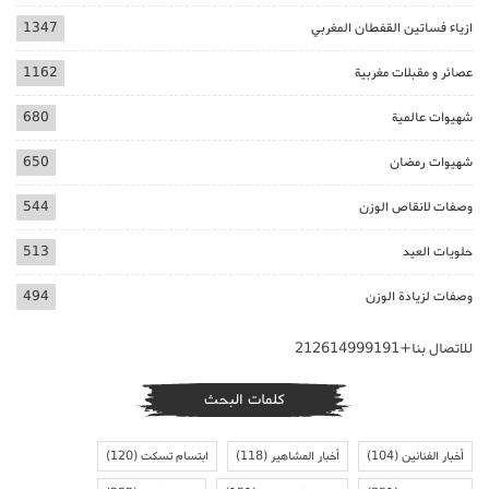
ازياء فساتين القفطان المغربي
1347
عصائر و مقبلات مغربية
1162
شهيوات عالمية
680
شهيوات رمضان
650
وصفات لانقاص الوزن
544
حلويات العيد
513
وصفات لزيادة الوزن
494
للاتصال بنا+212614999191
كلمات البحث
أخبار الفنانين
(104)
أخبار المشاهير
(118)
ابتسام تسكت
(120)