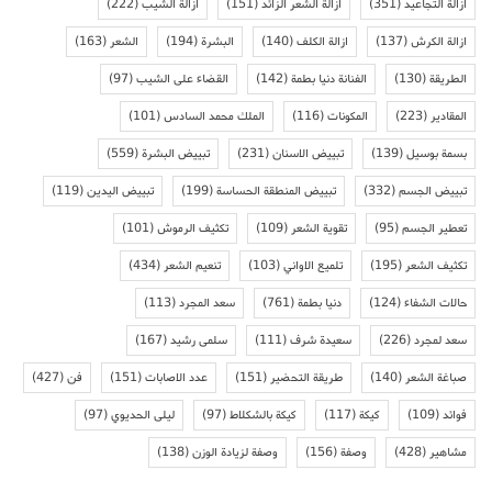
ازالة التجاعيد
(351)
ازالة الشعر الزائد
(151)
ازالة الشيب
(222)
ازالة الكرش
(137)
ازالة الكلف
(140)
البشرة
(194)
الشعر
(163)
الطريقة
(130)
الفنانة دنيا بطمة
(142)
القضاء على الشيب
(97)
المقادير
(223)
المكونات
(116)
الملك محمد السادس
(101)
بسمة بوسيل
(139)
تبييض الاسنان
(231)
تبييض البشرة
(559)
تبييض الجسم
(332)
تبييض المنطقة الحساسة
(199)
تبييض اليدين
(119)
تعطير الجسم
(95)
تقوية الشعر
(109)
تكثيف الرموش
(101)
تكثيف الشعر
(195)
تلميع الاواني
(103)
تنعيم الشعر
(434)
حالات الشفاء
(124)
دنيا بطمة
(761)
سعد المجرد
(113)
سعد لمجرد
(226)
سعيدة شرف
(111)
سلمى رشيد
(167)
صباغة الشعر
(140)
طريقة التحضير
(151)
عدد الاصابات
(151)
فن
(427)
فوائد
(109)
كيكة
(117)
كيكة بالشكلاط
(97)
ليلى الحديوي
(97)
مشاهير
(428)
وصفة
(156)
وصفة لزيادة الوزن
(138)