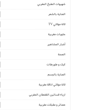
شهيوات الطبخ المغربي
العناية بالشعر
لالة مولاتي TV
حلويات مغربية
أخبار المشاهير
الصحة
كيك و طورطات
العناية بالجسم
لالة مولاتي اناقة مغربية
ازياء فساتين القفطان المغربي
عصائر و مقبلات مغربية