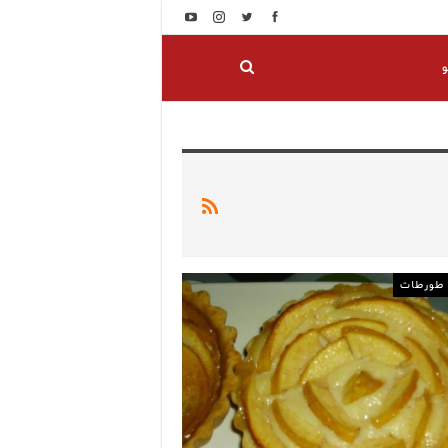
و
 طورطات