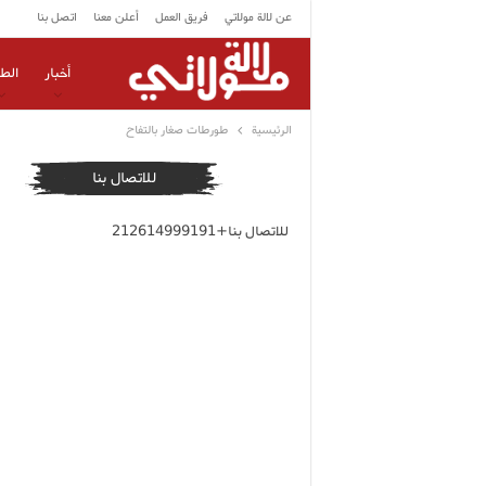
عن لالة مولاتي
فريق العمل
أعلن معنا
اتصل بنا
أخبار
الط
الرئيسية
طورطات صغار بالتفاح
للاتصال بنا
للاتصال بنا+212614999191