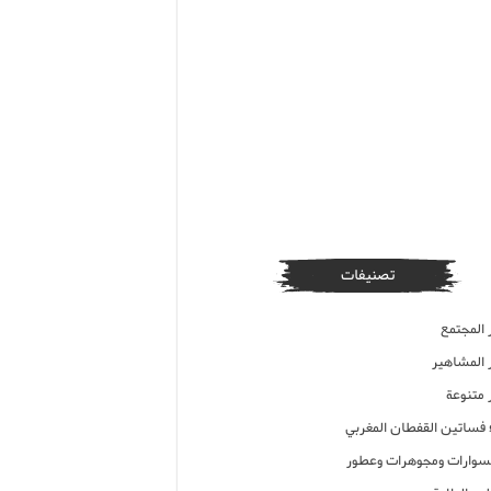
تصنيفات
 المجتمع
ر المشاهير
 متنوعة
ء فساتين القفطان المغربي
وارات ومجوهرات وعطور