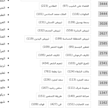
الحمل
3444
القضاء على الشيب
(97)
المقادير
(223)
الحيا
3444
المكونات
(116)
الملك محمد السادس
(101)
الطب
العر
بسمة بوسيل
(139)
تبييض الاسنان
(231)
3028
العنا
تبييض البشرة
(559)
تبييض الجسم
(332)
2627
العن
تبييض المنطقة الحساسة
(199)
تبييض اليدين
(119)
2585
العنا
تعطير الجسم
(95)
تقوية الشعر
(109)
المرأ
2579
تكثيف الرموش
(101)
تكثيف الشعر
(195)
الوص
2341
تلميع الاواني
(103)
تنعيم الشعر
(434)
تربية
حالات الشفاء
(124)
دنيا بطمة
(761)
تعلي
1785
سعد المجرد
(113)
سعد لمجرد
(226)
حلوي
1639
حلوي
سعيدة شرف
(111)
سلمى رشيد
(167)
1347
ديكو
صباغة الشعر
(140)
طريقة التحضير
(151)
شهيو
1162
عدد الاصابات
(151)
فن
(427)
فوائد
(109)