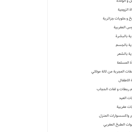
 و الولادة
ة الزوجية
خ و حلويات جزائرية
وس المغربية
ية بالبشرة
اية بالجسم
ية بالشعر
ة المسلمة
فات المجربة من لالة مولاتي
 الاطفال
م ربطات و لفات الحجاب
ات العيد
ات مغربية
ر واكسسوارات المنزل
ات الطبخ المغربي