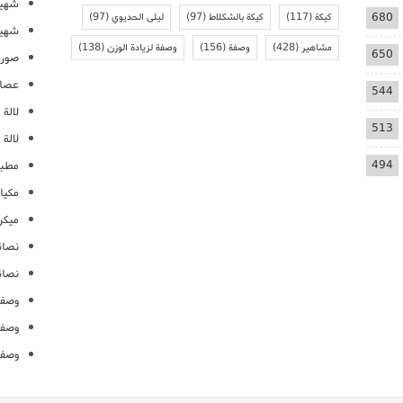
شهيو
680
كيكة
(117)
كيكة بالشكلاط
(97)
ليلى الحديوي
(97)
شهيو
مشاهير
(428)
وصفة
(156)
وصفة لزيادة الوزن
(138)
650
صور 
عصائ
544
لالة م
513
لالة 
494
مطبخ
مكيا
ميكرو
نصائ
نصائ
وصفا
وصفا
وصفا