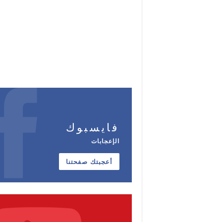
فايسبوك
الإعجابات
أعجبتك صفحتنا