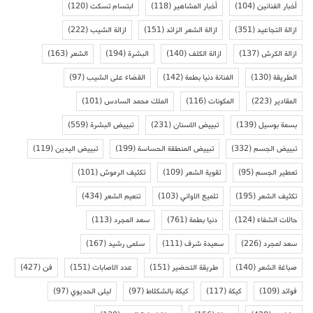
أخبار الفنانين
(104)
أخبار المشاهير
(118)
ابتسام تسكت
(120)
ازالة التجاعيد
(351)
ازالة الشعر الزائد
(151)
ازالة الشيب
(222)
ازالة الكرش
(137)
ازالة الكلف
(140)
البشرة
(194)
الشعر
(163)
الطريقة
(130)
الفنانة دنيا بطمة
(142)
القضاء على الشيب
(97)
المقادير
(223)
المكونات
(116)
الملك محمد السادس
(101)
بسمة بوسيل
(139)
تبييض الاسنان
(231)
تبييض البشرة
(559)
تبييض الجسم
(332)
تبييض المنطقة الحساسة
(199)
تبييض اليدين
(119)
تعطير الجسم
(95)
تقوية الشعر
(109)
تكثيف الرموش
(101)
تكثيف الشعر
(195)
تلميع الاواني
(103)
تنعيم الشعر
(434)
حالات الشفاء
(124)
دنيا بطمة
(761)
سعد المجرد
(113)
سعد لمجرد
(226)
سعيدة شرف
(111)
سلمى رشيد
(167)
صباغة الشعر
(140)
طريقة التحضير
(151)
عدد الاصابات
(151)
فن
(427)
فوائد
(109)
كيكة
(117)
كيكة بالشكلاط
(97)
ليلى الحديوي
(97)