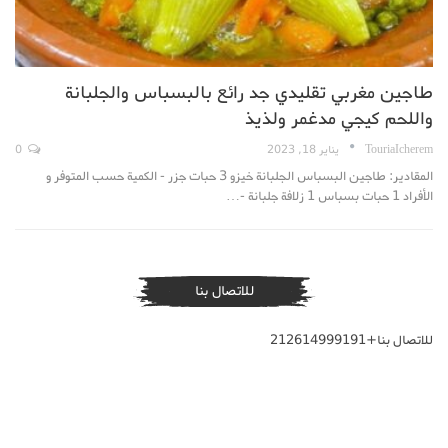
طاجين مغربي تقليدي جد رائع بالبسباس والجلبانة
واللحم كيجي مدغمر ولذيذ
TouriaIcherem
يناير 18, 2023
0
المقادير: طاجين البسباس الجلبانة خيزو 3 حبات جزر - الكمية حسب المتوفر و
الأفراد 1 حبات بسباس 1 زلافة جلبانة -…
للاتصال بنا
للاتصال بنا+212614999191