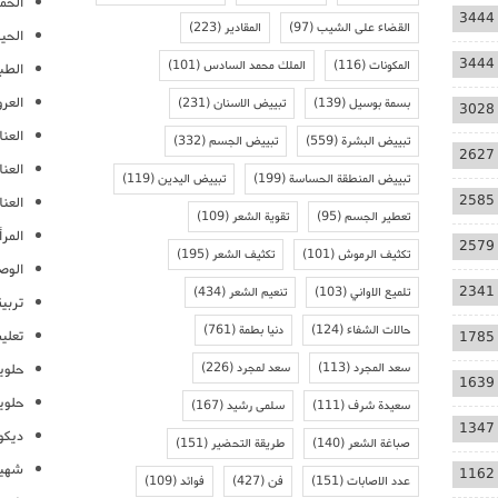
الحمل
3444
القضاء على الشيب
(97)
المقادير
(223)
الحيا
3444
المكونات
(116)
الملك محمد السادس
(101)
الطب
العر
بسمة بوسيل
(139)
تبييض الاسنان
(231)
3028
العنا
تبييض البشرة
(559)
تبييض الجسم
(332)
2627
العن
تبييض المنطقة الحساسة
(199)
تبييض اليدين
(119)
2585
العنا
تعطير الجسم
(95)
تقوية الشعر
(109)
المرأ
2579
تكثيف الرموش
(101)
تكثيف الشعر
(195)
الوص
2341
تلميع الاواني
(103)
تنعيم الشعر
(434)
تربية
حالات الشفاء
(124)
دنيا بطمة
(761)
تعلي
1785
سعد المجرد
(113)
سعد لمجرد
(226)
حلوي
1639
حلوي
سعيدة شرف
(111)
سلمى رشيد
(167)
1347
ديكو
صباغة الشعر
(140)
طريقة التحضير
(151)
شهيو
1162
عدد الاصابات
(151)
فن
(427)
فوائد
(109)