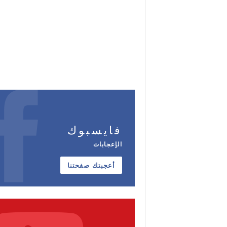
فايسبوك
الإعجابات
أعجبتك صفحتنا