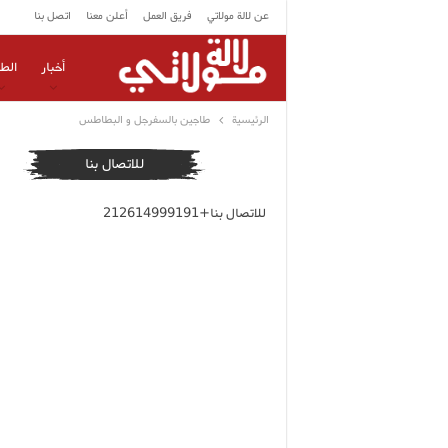
عن لالة مولاتي
فريق العمل
أعلن معنا
اتصل بنا
أخبار
الط
الرئيسية
طاجين بالسفرجل و البطاطس
للاتصال بنا
للاتصال بنا+212614999191