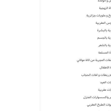
 و الولادة
ة الزوجية
خ و حلويات جزائرية
وس المغربية
ية بالبشرة
اية بالجسم
ية بالشعر
ة المسلمة
فات المجربة من لالة مولاتي
 الاطفال
م ربطات و لفات الحجاب
ات العيد
ات مغربية
ر واكسسوارات المنزل
ات الطبخ المغربي