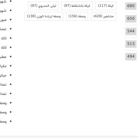
شهيو
680
كيكة
(117)
كيكة بالشكلاط
(97)
ليلى الحديوي
(97)
شهيو
مشاهير
(428)
وصفة
(156)
وصفة لزيادة الوزن
(138)
650
صور 
عصائ
544
لالة م
513
لالة 
494
مطبخ
مكيا
ميكرو
نصائ
نصائ
وصفا
وصفا
وصفا