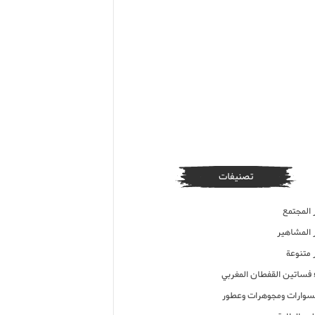
تصنيفات
 المجتمع
ر المشاهير
 متنوعة
ء فساتين القفطان المغربي
وارات ومجوهرات وعطور