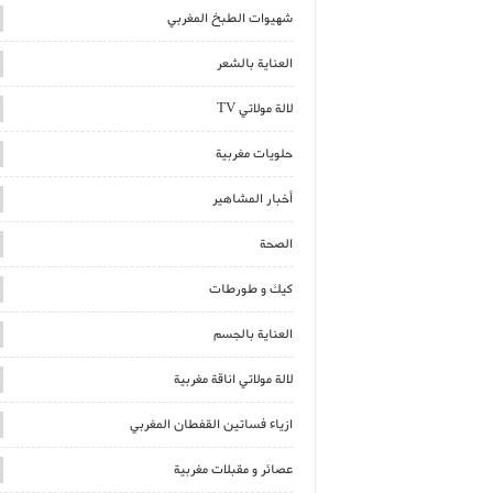
شهيوات الطبخ المغربي
العناية بالشعر
لالة مولاتي TV
حلويات مغربية
أخبار المشاهير
الصحة
كيك و طورطات
العناية بالجسم
لالة مولاتي اناقة مغربية
ازياء فساتين القفطان المغربي
عصائر و مقبلات مغربية