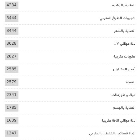
العناية بالبشرة
4234
شهيوات الطبخ المغربي
3444
العناية بالشعر
3444
لالة مولاتي TV
3028
حلويات مغربية
2627
أخبار المشاهير
2585
الصحة
2579
كيك و طورطات
2341
العناية بالجسم
1785
لالة مولاتي اناقة مغربية
1639
ازياء فساتين القفطان المغربي
1347