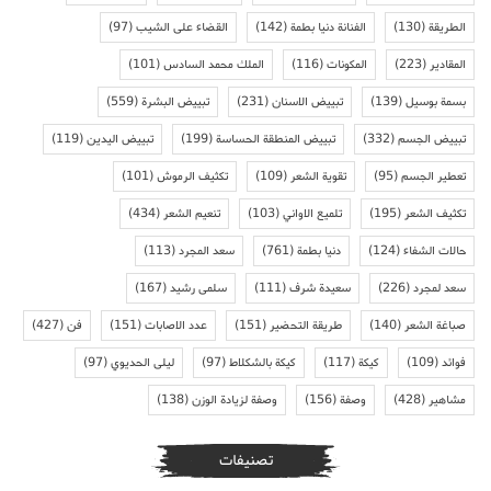
الطريقة
(130)
الفنانة دنيا بطمة
(142)
القضاء على الشيب
(97)
المقادير
(223)
المكونات
(116)
الملك محمد السادس
(101)
بسمة بوسيل
(139)
تبييض الاسنان
(231)
تبييض البشرة
(559)
تبييض الجسم
(332)
تبييض المنطقة الحساسة
(199)
تبييض اليدين
(119)
تعطير الجسم
(95)
تقوية الشعر
(109)
تكثيف الرموش
(101)
تكثيف الشعر
(195)
تلميع الاواني
(103)
تنعيم الشعر
(434)
حالات الشفاء
(124)
دنيا بطمة
(761)
سعد المجرد
(113)
سعد لمجرد
(226)
سعيدة شرف
(111)
سلمى رشيد
(167)
صباغة الشعر
(140)
طريقة التحضير
(151)
عدد الاصابات
(151)
فن
(427)
فوائد
(109)
كيكة
(117)
كيكة بالشكلاط
(97)
ليلى الحديوي
(97)
مشاهير
(428)
وصفة
(156)
وصفة لزيادة الوزن
(138)
تصنيفات