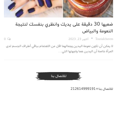
ضعيها 30 دقيقة على يديك وانظري بنفسك لنتيجة
النعومة والبياض
TouriaIcherem
أكتوبر 23, 2023
0
لا يمكن أن تكون نعومة اليدين وجمالهما اقل من الاهتمام بباقي أطراف الجسم لدى
المرأة خاصة أن اليدين هما واجهتها التي…
للاتصال بنا
للاتصال بنا+212614999191