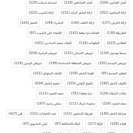
أخبار الفنانين
(104)
أخبار المشاهير
(118)
ابتسام تسكت
(120)
ازالة التجاعيد
(351)
ازالة الشعر الزائد
(151)
ازالة الشيب
(222)
ازالة الكرش
(137)
ازالة الكلف
(140)
البشرة
(194)
الشعر
(163)
الطريقة
(130)
الفنانة دنيا بطمة
(142)
القضاء على الشيب
(97)
المقادير
(223)
المكونات
(116)
الملك محمد السادس
(101)
بسمة بوسيل
(139)
تبييض الاسنان
(231)
تبييض البشرة
(559)
تبييض الجسم
(332)
تبييض المنطقة الحساسة
(199)
تبييض اليدين
(119)
تعطير الجسم
(95)
تقوية الشعر
(109)
تكثيف الرموش
(101)
تكثيف الشعر
(195)
تلميع الاواني
(103)
تنعيم الشعر
(434)
حالات الشفاء
(124)
دنيا بطمة
(761)
سعد المجرد
(113)
سعد لمجرد
(226)
سعيدة شرف
(111)
سلمى رشيد
(167)
صباغة الشعر
(140)
طريقة التحضير
(151)
عدد الاصابات
(151)
فن
(427)
فوائد
(109)
كيكة
(117)
كيكة بالشكلاط
(97)
ليلى الحديوي
(97)