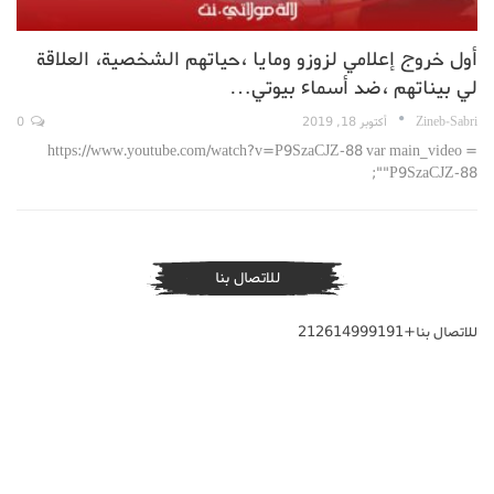
أول خروج إعلامي لزوزو ومايا ،حياتهم الشخصية، العلاقة
لي بيناتهم ،ضد أسماء بيوتي…
Zineb-Sabri
أكتوبر 18, 2019
0
https://www.youtube.com/watch?v=P9SzaCJZ-88 var main_video =
"P9SzaCJZ-88";
للاتصال بنا
للاتصال بنا+212614999191