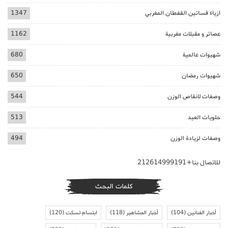
ازياء فساتين القفطان المغربي
1347
عصائر و مقبلات مغربية
1162
شهيوات عالمية
680
شهيوات رمضان
650
وصفات لانقاص الوزن
544
حلويات العيد
513
وصفات لزيادة الوزن
494
للاتصال بنا+212614999191
كلمات البحث
أخبار الفنانين
(104)
أخبار المشاهير
(118)
ابتسام تسكت
(120)