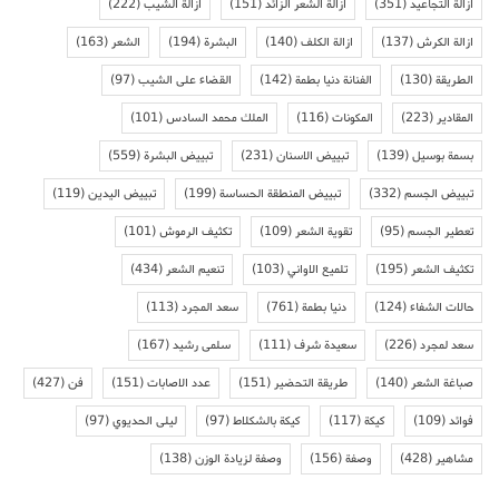
ازالة التجاعيد
(351)
ازالة الشعر الزائد
(151)
ازالة الشيب
(222)
ازالة الكرش
(137)
ازالة الكلف
(140)
البشرة
(194)
الشعر
(163)
الطريقة
(130)
الفنانة دنيا بطمة
(142)
القضاء على الشيب
(97)
المقادير
(223)
المكونات
(116)
الملك محمد السادس
(101)
بسمة بوسيل
(139)
تبييض الاسنان
(231)
تبييض البشرة
(559)
تبييض الجسم
(332)
تبييض المنطقة الحساسة
(199)
تبييض اليدين
(119)
تعطير الجسم
(95)
تقوية الشعر
(109)
تكثيف الرموش
(101)
تكثيف الشعر
(195)
تلميع الاواني
(103)
تنعيم الشعر
(434)
حالات الشفاء
(124)
دنيا بطمة
(761)
سعد المجرد
(113)
سعد لمجرد
(226)
سعيدة شرف
(111)
سلمى رشيد
(167)
صباغة الشعر
(140)
طريقة التحضير
(151)
عدد الاصابات
(151)
فن
(427)
فوائد
(109)
كيكة
(117)
كيكة بالشكلاط
(97)
ليلى الحديوي
(97)
مشاهير
(428)
وصفة
(156)
وصفة لزيادة الوزن
(138)