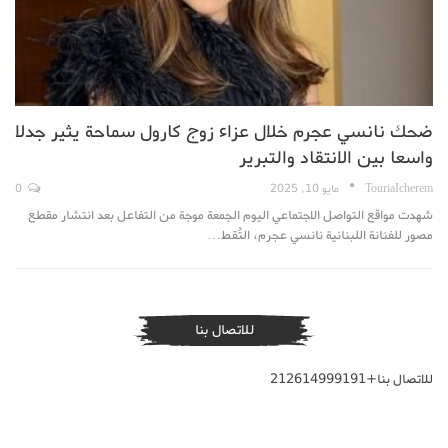
ضحك نانسي عجرم خلال عزاء زوج كارول سماحة يثير جدلا
واسعا بين الانتقاد والتبرير
TouriaIcherem
مايو 10, 2025
0
شهدت مواقع التواصل الاجتماعي اليوم الجمعة موجة من التفاعل بعد انتشار مقطع
مصور للفنانة اللبنانية نانسي عجرم، التُقط…
للاتصال بنا
للاتصال بنا+212614999191