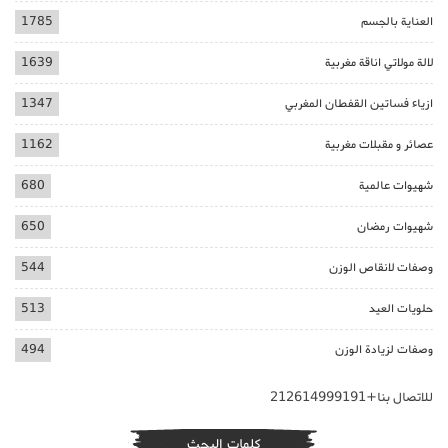
العناية بالجسم
1785
لالة مولاتي اناقة مغربية
1639
ازياء فساتين القفطان المغربي
1347
عصائر و مقبلات مغربية
1162
شهيوات عالمية
680
شهيوات رمضان
650
وصفات لانقاص الوزن
544
حلويات العيد
513
وصفات لزيادة الوزن
494
للاتصال بنا+212614999191
كلمات البحث