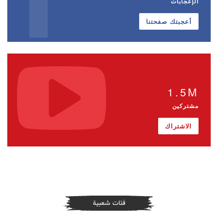
الإعجابات
أعجبتك صفحتنا
1.5M
مشتركين
الاشتراك
فئات شعبية