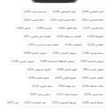
أخبار الفنانين
(104)
أخبار المشاهير
(118)
ابتسام تسكت
(120)
ازالة التجاعيد
(351)
ازالة الشعر الزائد
(151)
ازالة الشيب
(222)
ازالة الكرش
(137)
ازالة الكلف
(140)
البشرة
(194)
الشعر
(163)
الطريقة
(130)
الفنانة دنيا بطمة
(142)
القضاء على الشيب
(97)
المقادير
(223)
المكونات
(116)
الملك محمد السادس
(101)
بسمة بوسيل
(139)
تبييض الاسنان
(231)
تبييض البشرة
(559)
تبييض الجسم
(332)
تبييض المنطقة الحساسة
(199)
تبييض اليدين
(119)
تعطير الجسم
(95)
تقوية الشعر
(109)
تكثيف الرموش
(101)
تكثيف الشعر
(195)
تلميع الاواني
(103)
تنعيم الشعر
(434)
حالات الشفاء
(124)
دنيا بطمة
(761)
سعد المجرد
(113)
سعد لمجرد
(226)
سعيدة شرف
(111)
سلمى رشيد
(167)
صباغة الشعر
(140)
طريقة التحضير
(151)
عدد الاصابات
(151)
فن
(427)