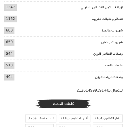
ازياء فساتين القفطان المغربي
1347
عصائر و مقبلات مغربية
1162
شهيوات عالمية
680
شهيوات رمضان
650
وصفات لانقاص الوزن
544
حلويات العيد
513
وصفات لزيادة الوزن
494
للاتصال بنا+212614999191
كلمات البحث
أخبار الفنانين
(104)
أخبار المشاهير
(118)
ابتسام تسكت
(120)