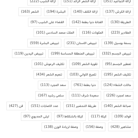
ازالة التجاعيد
(351)
ازالة الشعر الزائد
(151)
ازالة الشيب
(222)
ازالة الكرش
(137)
ازالة الكلف
(140)
البشرة
(194)
الشعر
(163)
الطريقة
(130)
الفنانة دنيا بطمة
(142)
القضاء على الشيب
(97)
المقادير
(223)
المكونات
(116)
الملك محمد السادس
(101)
بسمة بوسيل
(139)
تبييض الاسنان
(231)
تبييض البشرة
(559)
تبييض الجسم
(332)
تبييض المنطقة الحساسة
(199)
تبييض اليدين
(119)
تعطير الجسم
(95)
تقوية الشعر
(109)
تكثيف الرموش
(101)
تكثيف الشعر
(195)
تلميع الاواني
(103)
تنعيم الشعر
(434)
حالات الشفاء
(124)
دنيا بطمة
(761)
سعد المجرد
(113)
سعد لمجرد
(226)
سعيدة شرف
(111)
سلمى رشيد
(167)
صباغة الشعر
(140)
طريقة التحضير
(151)
عدد الاصابات
(151)
فن
(427)
فوائد
(109)
كيكة
(117)
كيكة بالشكلاط
(97)
ليلى الحديوي
(97)
مشاهير
(428)
وصفة
(156)
وصفة لزيادة الوزن
(138)