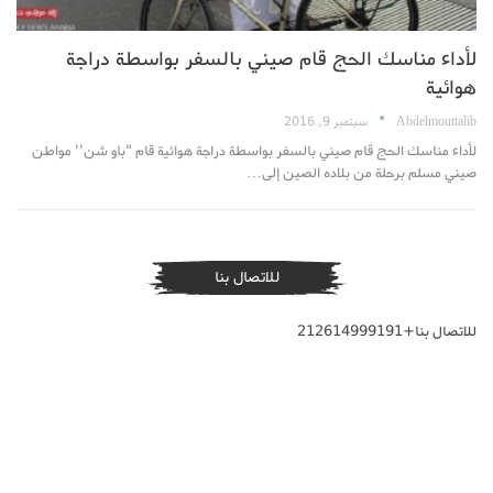
لأداء مناسك الحج قام صيني بالسفر بواسطة دراجة
هوائية
Abdelmouttalib
سبتمبر 9, 2016
لأداء مناسك الحج قام صيني بالسفر بواسطة دراجة هوائية قام "باو شن'' مواطن
صيني مسلم برحلة من بلاده الصين إلى…
للاتصال بنا
للاتصال بنا+212614999191