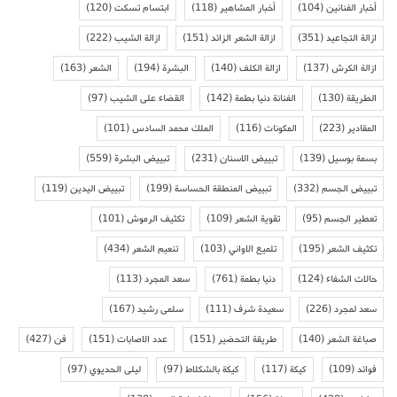
أخبار الفنانين
(104)
أخبار المشاهير
(118)
ابتسام تسكت
(120)
ازالة التجاعيد
(351)
ازالة الشعر الزائد
(151)
ازالة الشيب
(222)
ازالة الكرش
(137)
ازالة الكلف
(140)
البشرة
(194)
الشعر
(163)
الطريقة
(130)
الفنانة دنيا بطمة
(142)
القضاء على الشيب
(97)
المقادير
(223)
المكونات
(116)
الملك محمد السادس
(101)
بسمة بوسيل
(139)
تبييض الاسنان
(231)
تبييض البشرة
(559)
تبييض الجسم
(332)
تبييض المنطقة الحساسة
(199)
تبييض اليدين
(119)
تعطير الجسم
(95)
تقوية الشعر
(109)
تكثيف الرموش
(101)
تكثيف الشعر
(195)
تلميع الاواني
(103)
تنعيم الشعر
(434)
حالات الشفاء
(124)
دنيا بطمة
(761)
سعد المجرد
(113)
سعد لمجرد
(226)
سعيدة شرف
(111)
سلمى رشيد
(167)
صباغة الشعر
(140)
طريقة التحضير
(151)
عدد الاصابات
(151)
فن
(427)
فوائد
(109)
كيكة
(117)
كيكة بالشكلاط
(97)
ليلى الحديوي
(97)