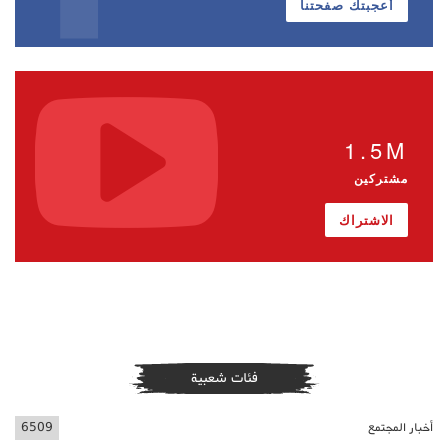
أعجبتك صفحتنا
1.5M
مشتركين
الاشتراك
فئات شعبية
أخبار المجتمع
6509