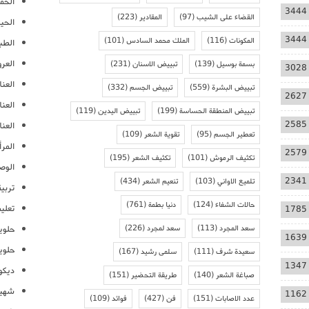
الحمل
3444
القضاء على الشيب
(97)
المقادير
(223)
الحيا
3444
المكونات
(116)
الملك محمد السادس
(101)
الطب
العر
بسمة بوسيل
(139)
تبييض الاسنان
(231)
3028
العنا
تبييض البشرة
(559)
تبييض الجسم
(332)
2627
العن
تبييض المنطقة الحساسة
(199)
تبييض اليدين
(119)
2585
العنا
تعطير الجسم
(95)
تقوية الشعر
(109)
المرأ
2579
تكثيف الرموش
(101)
تكثيف الشعر
(195)
الوص
2341
تلميع الاواني
(103)
تنعيم الشعر
(434)
تربية
حالات الشفاء
(124)
دنيا بطمة
(761)
تعلي
1785
سعد المجرد
(113)
سعد لمجرد
(226)
حلوي
1639
حلوي
سعيدة شرف
(111)
سلمى رشيد
(167)
1347
ديكو
صباغة الشعر
(140)
طريقة التحضير
(151)
شهيو
1162
عدد الاصابات
(151)
فن
(427)
فوائد
(109)