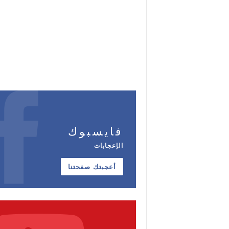
فايسبوك
الإعجابات
أعجبتك صفحتنا