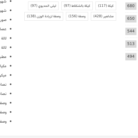
شهيو
680
كيكة
(117)
كيكة بالشكلاط
(97)
ليلى الحديوي
(97)
شهيو
مشاهير
(428)
وصفة
(156)
وصفة لزيادة الوزن
(138)
650
صور 
عصائ
544
لالة م
513
لالة 
494
مطبخ
مكيا
ميكرو
نصائ
نصائ
وصفا
وصفا
وصفا