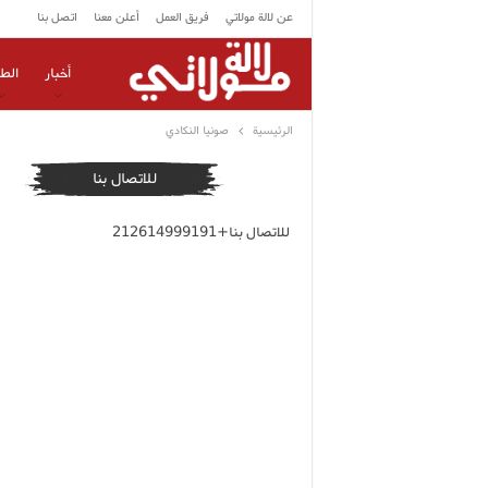
عن لالة مولاتي
فريق العمل
أعلن معنا
اتصل بنا
أخبار
الط
الرئيسية
صونيا النكادي
للاتصال بنا
للاتصال بنا+212614999191