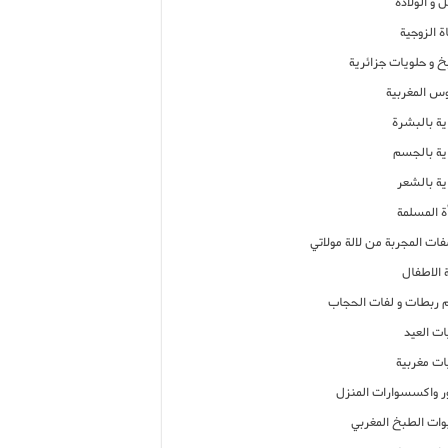
 و الولادة
ة الزوجية
خ و حلويات جزائرية
وس المغربية
ية بالبشرة
اية بالجسم
ية بالشعر
ة المسلمة
فات المجربة من لالة مولاتي
 الاطفال
م ربطات و لفات الحجاب
ات العيد
ات مغربية
ر واكسسوارات المنزل
ات الطبخ المغربي