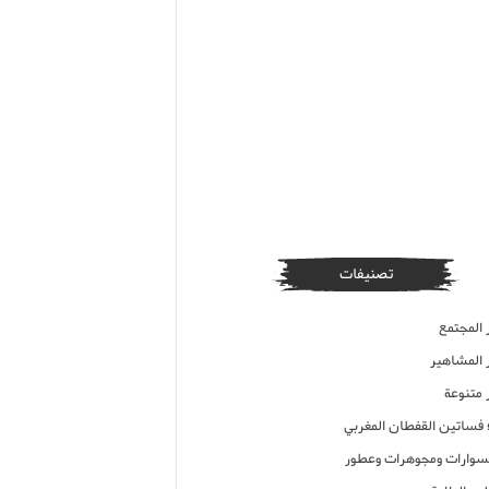
تصنيفات
 المجتمع
ر المشاهير
 متنوعة
ء فساتين القفطان المغربي
وارات ومجوهرات وعطور