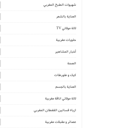
شهيوات الطبخ المغربي
العناية بالشعر
لالة مولاتي TV
حلويات مغربية
أخبار المشاهير
الصحة
كيك و طورطات
العناية بالجسم
لالة مولاتي اناقة مغربية
ازياء فساتين القفطان المغربي
عصائر و مقبلات مغربية