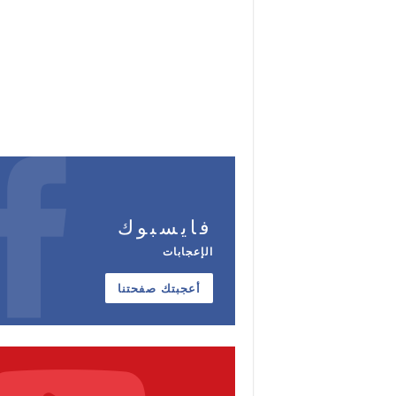
فايسبوك
الإعجابات
أعجبتك صفحتنا