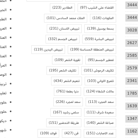
الحمل
3444
القضاء على الشيب
(97)
المقادير
(223)
الحيا
3444
المكونات
(116)
الملك محمد السادس
(101)
الطب
العر
بسمة بوسيل
(139)
تبييض الاسنان
(231)
3028
العنا
تبييض البشرة
(559)
تبييض الجسم
(332)
2627
العن
تبييض المنطقة الحساسة
(199)
تبييض اليدين
(119)
2585
العنا
تعطير الجسم
(95)
تقوية الشعر
(109)
المرأ
2579
تكثيف الرموش
(101)
تكثيف الشعر
(195)
الوص
2341
تلميع الاواني
(103)
تنعيم الشعر
(434)
تربية
حالات الشفاء
(124)
دنيا بطمة
(761)
تعلي
1785
سعد المجرد
(113)
سعد لمجرد
(226)
حلوي
1639
حلوي
سعيدة شرف
(111)
سلمى رشيد
(167)
1347
ديكو
صباغة الشعر
(140)
طريقة التحضير
(151)
شهيو
1162
عدد الاصابات
(151)
فن
(427)
فوائد
(109)