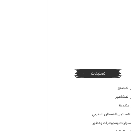
تصنيفات
 المجتمع
ر المشاهير
 متنوعة
ء فساتين القفطان المغربي
وارات ومجوهرات وعطور