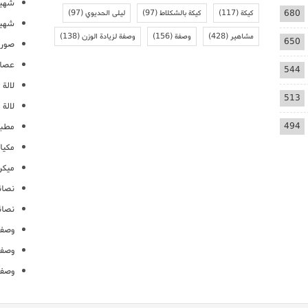
شهيو
680
كيكة
(117)
كيكة بالشكلاط
(97)
ليلى الحديوي
(97)
شهيو
مشاهير
(428)
وصفة
(156)
وصفة لزيادة الوزن
(138)
650
صور 
عصائ
544
لالة م
513
لالة 
494
مطبخ
مكيا
ميكرو
نصائ
نصائ
وصفا
وصفا
وصفا