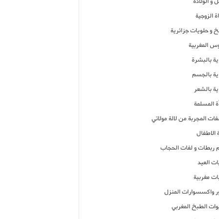
 و الولادة
ة الزوجية
خ و حلويات جزائرية
وس المغربية
ية بالبشرة
اية بالجسم
ية بالشعر
ة المسلمة
فات المجربة من لالة مولاتي
 الاطفال
م ربطات و لفات الحجاب
ات العيد
ات مغربية
ر واكسسوارات المنزل
ات الطبخ المغربي