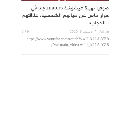
صوفيا نهيلة عيشوشة taytmaters في
حوار خاص عن حياتهم الشخصية، علاقتهم
، الحجاب،…
Admin
ديسمبر 8, 2020
0
https://www.youtube.com/watch?v=IJ_k21A-YZ8
var main_video = "IJ_k21A-YZ8";