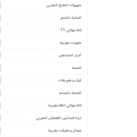
شهيوات الطبخ المغربي
العناية بالشعر
لالة مولاتي TV
حلويات مغربية
أخبار المشاهير
الصحة
كيك و طورطات
العناية بالجسم
لالة مولاتي اناقة مغربية
ازياء فساتين القفطان المغربي
عصائر و مقبلات مغربية