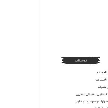
تصنيفات
 المجتمع
ر المشاهير
 متنوعة
ء فساتين القفطان المغربي
وارات ومجوهرات وعطور