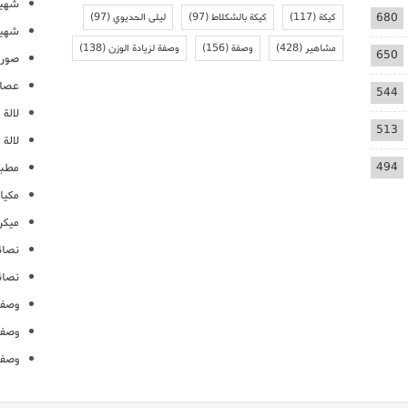
شهيو
680
كيكة
(117)
كيكة بالشكلاط
(97)
ليلى الحديوي
(97)
شهيو
مشاهير
(428)
وصفة
(156)
وصفة لزيادة الوزن
(138)
650
صور 
عصائ
544
لالة م
513
لالة 
494
مطبخ
مكيا
ميكرو
نصائ
نصائ
وصفا
وصفا
وصفا