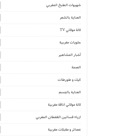
شهيوات الطبخ المغربي
العناية بالشعر
لالة مولاتي TV
حلويات مغربية
أخبار المشاهير
الصحة
كيك و طورطات
العناية بالجسم
لالة مولاتي اناقة مغربية
ازياء فساتين القفطان المغربي
عصائر و مقبلات مغربية