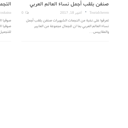
صنفن بلقب أجمل نساء العالم العربي
التجم
TouriaIcherem
أكتوبر 18, 2017
0
Soukaina
تعرفوا على نخبة من النجمات الشهيرات صنفن بلقب أجمل
صوفيا ال
نساء العالم العربي بما ان للجمال مجموعة من العايير
صوفيا ال
والمقاييس…
للتجمي