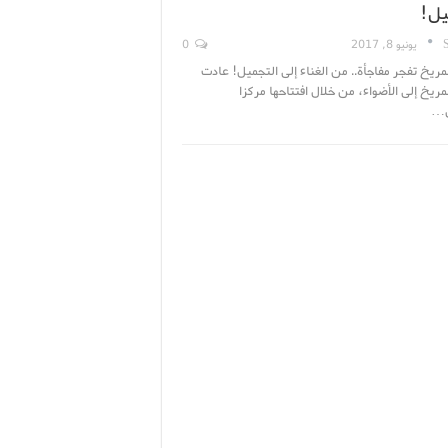
يل!
يونيو 8, 2017
0
مريخ تفجر مفاجأة.. من الغناء إلى التجميل! عادت
مريخ إلى الأضواء، من خلال افتتاحها مركزا
ل…