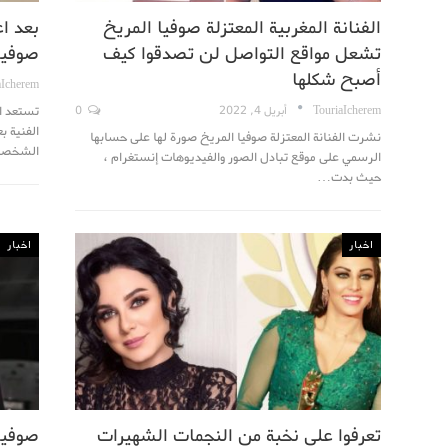
الفنانة المغربية المعتزلة صوفيا المريخ
بعد اع
تشعل مواقع التواصل لن تصدقوا كيف
صوفيا
أصبح شكلها
aIcherem
تستعد ال
TouriaIcherem
أبريل 4, 2022
0
الفنية ب
نشرت الفنانة المعتزلة صوفيا المريخ صورة لها على حسابها
الشخص
الرسمي على موقع تبادل الصور والفيديوهات إنستغرام ،
حيث بدت…
اخبار
اخبار
تعرفوا على نخبة من النجمات الشهيرات
صوفيا 