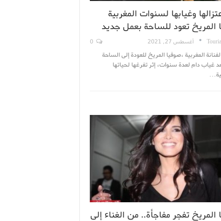
تزالها وغيابها لسنوات المغربية
 المريخ تعود للساحة بعمل جديد
Touri
أغسطس 27, 2021
0
فنانة المغربية ،صوفيا المريخ للعودة إلى الساحة
عد غياب دام لعدة سنوات، إثر تفرغها لحياتها
ية…
المريخ تفجر مفاجأة.. من الغناء إلى