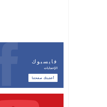
فايسبوك
الإعجابات
أعجبتك صفحتنا