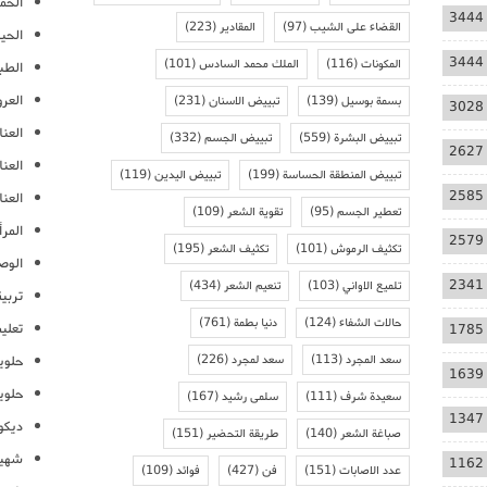
الحمل
3444
القضاء على الشيب
(97)
المقادير
(223)
الحيا
3444
المكونات
(116)
الملك محمد السادس
(101)
الطب
العر
بسمة بوسيل
(139)
تبييض الاسنان
(231)
3028
العنا
تبييض البشرة
(559)
تبييض الجسم
(332)
2627
العن
تبييض المنطقة الحساسة
(199)
تبييض اليدين
(119)
2585
العنا
تعطير الجسم
(95)
تقوية الشعر
(109)
المرأ
2579
تكثيف الرموش
(101)
تكثيف الشعر
(195)
الوص
2341
تلميع الاواني
(103)
تنعيم الشعر
(434)
تربية
حالات الشفاء
(124)
دنيا بطمة
(761)
تعلي
1785
سعد المجرد
(113)
سعد لمجرد
(226)
حلوي
1639
حلوي
سعيدة شرف
(111)
سلمى رشيد
(167)
1347
ديكو
صباغة الشعر
(140)
طريقة التحضير
(151)
شهيو
1162
عدد الاصابات
(151)
فن
(427)
فوائد
(109)