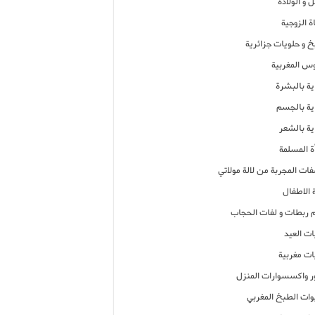
 و الولادة
ة الزوجية
خ و حلويات جزائرية
وس المغربية
ية بالبشرة
اية بالجسم
ية بالشعر
ة المسلمة
فات المجربة من لالة مولاتي
 الاطفال
م ربطات و لفات الحجاب
ات العيد
ات مغربية
ر واكسسوارات المنزل
ات الطبخ المغربي