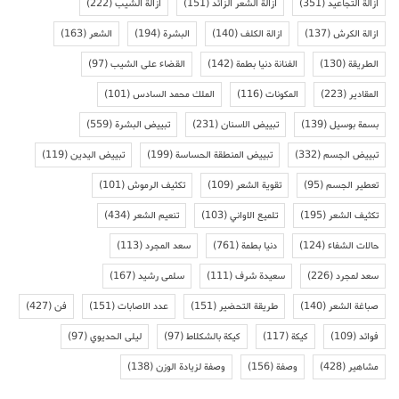
ازالة التجاعيد
(351)
ازالة الشعر الزائد
(151)
ازالة الشيب
(222)
ازالة الكرش
(137)
ازالة الكلف
(140)
البشرة
(194)
الشعر
(163)
الطريقة
(130)
الفنانة دنيا بطمة
(142)
القضاء على الشيب
(97)
المقادير
(223)
المكونات
(116)
الملك محمد السادس
(101)
بسمة بوسيل
(139)
تبييض الاسنان
(231)
تبييض البشرة
(559)
تبييض الجسم
(332)
تبييض المنطقة الحساسة
(199)
تبييض اليدين
(119)
تعطير الجسم
(95)
تقوية الشعر
(109)
تكثيف الرموش
(101)
تكثيف الشعر
(195)
تلميع الاواني
(103)
تنعيم الشعر
(434)
حالات الشفاء
(124)
دنيا بطمة
(761)
سعد المجرد
(113)
سعد لمجرد
(226)
سعيدة شرف
(111)
سلمى رشيد
(167)
صباغة الشعر
(140)
طريقة التحضير
(151)
عدد الاصابات
(151)
فن
(427)
فوائد
(109)
كيكة
(117)
كيكة بالشكلاط
(97)
ليلى الحديوي
(97)
مشاهير
(428)
وصفة
(156)
وصفة لزيادة الوزن
(138)