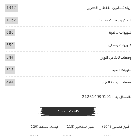
ازياء فساتين القفطان المغربي
1347
عصائر و مقبلات مغربية
1162
شهيوات عالمية
680
شهيوات رمضان
650
وصفات لانقاص الوزن
544
حلويات العيد
513
وصفات لزيادة الوزن
494
للاتصال بنا+212614999191
كلمات البحث
أخبار الفنانين
(104)
أخبار المشاهير
(118)
ابتسام تسكت
(120)