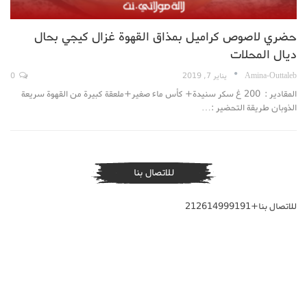
حضري لاصوص كراميل بمذاق القهوة غزال كيجي بحال
ديال المحلات
Amina-Outtaleb
يناير 7, 2019
0
المقادير : 200 غ سكر سنيدة+ كأس ماء صغير+ملعقة كبيرة من القهوة سريعة
الذوبان طريقة التحضير :…
للاتصال بنا
للاتصال بنا+212614999191