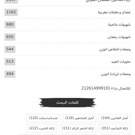
عصائر و مقبلات مغربية
1162
شهيوات عالمية
680
شهيوات رمضان
650
وصفات لانقاص الوزن
544
حلويات العيد
513
وصفات لزيادة الوزن
494
للاتصال بنا+212614999191
كلمات البحث
أخبار الفنانين
(104)
أخبار المشاهير
(118)
ابتسام تسكت
(120)
ازالة التجاعيد
(351)
ازالة الشعر الزائد
(151)
ازالة الشيب
(222)