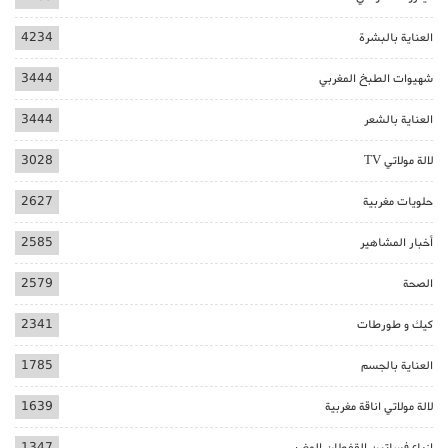
العناية بالبشرة
4234
شهيوات الطبخ المغربي
3444
العناية بالشعر
3444
لالة مولاتي TV
3028
حلويات مغربية
2627
أخبار المشاهير
2585
الصحة
2579
كيك و طورطات
2341
العناية بالجسم
1785
لالة مولاتي اناقة مغربية
1639
ازياء فساتين القفطان المغربي
1347