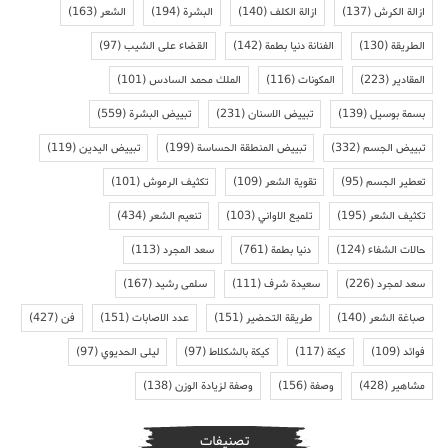
ازالة الكرش
(137)
ازالة الكلف
(140)
البشرة
(194)
الشعر
(163)
الطريقة
(130)
الفنانة دنيا بطمة
(142)
القضاء على الشيب
(97)
المقادير
(223)
المكونات
(116)
الملك محمد السادس
(101)
بسمة بوسيل
(139)
تبييض الاسنان
(231)
تبييض البشرة
(559)
تبييض الجسم
(332)
تبييض المنطقة الحساسة
(199)
تبييض اليدين
(119)
تعطير الجسم
(95)
تقوية الشعر
(109)
تكثيف الرموش
(101)
تكثيف الشعر
(195)
تلميع الاواني
(103)
تنعيم الشعر
(434)
حالات الشفاء
(124)
دنيا بطمة
(761)
سعد المجرد
(113)
سعد لمجرد
(226)
سعيدة شرف
(111)
سلمى رشيد
(167)
صباغة الشعر
(140)
طريقة التحضير
(151)
عدد الاصابات
(151)
فن
(427)
فوائد
(109)
كيكة
(117)
كيكة بالشكلاط
(97)
ليلى الحديوي
(97)
مشاهير
(428)
وصفة
(156)
وصفة لزيادة الوزن
(138)
تصنيفات