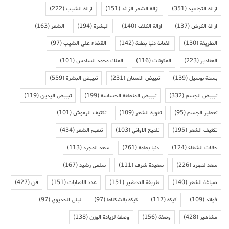
ازالة التجاعيد
(351)
ازالة الشعر الزائد
(151)
ازالة الشيب
(222)
ازالة الكرش
(137)
ازالة الكلف
(140)
البشرة
(194)
الشعر
(163)
الطريقة
(130)
الفنانة دنيا بطمة
(142)
القضاء على الشيب
(97)
المقادير
(223)
المكونات
(116)
الملك محمد السادس
(101)
بسمة بوسيل
(139)
تبييض الاسنان
(231)
تبييض البشرة
(559)
تبييض الجسم
(332)
تبييض المنطقة الحساسة
(199)
تبييض اليدين
(119)
تعطير الجسم
(95)
تقوية الشعر
(109)
تكثيف الرموش
(101)
تكثيف الشعر
(195)
تلميع الاواني
(103)
تنعيم الشعر
(434)
حالات الشفاء
(124)
دنيا بطمة
(761)
سعد المجرد
(113)
سعد لمجرد
(226)
سعيدة شرف
(111)
سلمى رشيد
(167)
صباغة الشعر
(140)
طريقة التحضير
(151)
عدد الاصابات
(151)
فن
(427)
فوائد
(109)
كيكة
(117)
كيكة بالشكلاط
(97)
ليلى الحديوي
(97)
مشاهير
(428)
وصفة
(156)
وصفة لزيادة الوزن
(138)