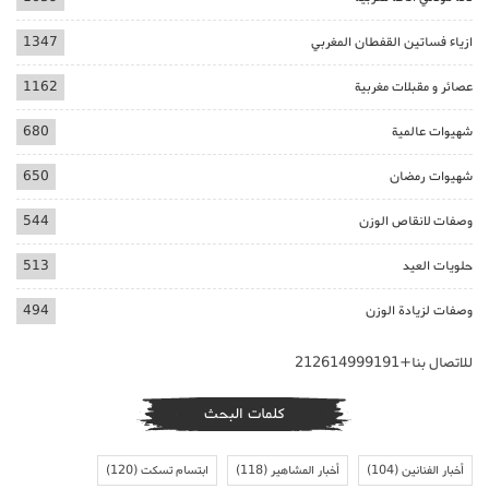
ازياء فساتين القفطان المغربي
1347
عصائر و مقبلات مغربية
1162
شهيوات عالمية
680
شهيوات رمضان
650
وصفات لانقاص الوزن
544
حلويات العيد
513
وصفات لزيادة الوزن
494
للاتصال بنا+212614999191
كلمات البحث
أخبار الفنانين
(104)
أخبار المشاهير
(118)
ابتسام تسكت
(120)