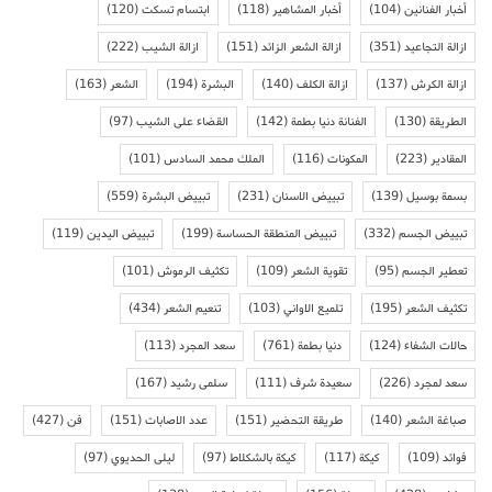
أخبار الفنانين
(104)
أخبار المشاهير
(118)
ابتسام تسكت
(120)
ازالة التجاعيد
(351)
ازالة الشعر الزائد
(151)
ازالة الشيب
(222)
ازالة الكرش
(137)
ازالة الكلف
(140)
البشرة
(194)
الشعر
(163)
الطريقة
(130)
الفنانة دنيا بطمة
(142)
القضاء على الشيب
(97)
المقادير
(223)
المكونات
(116)
الملك محمد السادس
(101)
بسمة بوسيل
(139)
تبييض الاسنان
(231)
تبييض البشرة
(559)
تبييض الجسم
(332)
تبييض المنطقة الحساسة
(199)
تبييض اليدين
(119)
تعطير الجسم
(95)
تقوية الشعر
(109)
تكثيف الرموش
(101)
تكثيف الشعر
(195)
تلميع الاواني
(103)
تنعيم الشعر
(434)
حالات الشفاء
(124)
دنيا بطمة
(761)
سعد المجرد
(113)
سعد لمجرد
(226)
سعيدة شرف
(111)
سلمى رشيد
(167)
صباغة الشعر
(140)
طريقة التحضير
(151)
عدد الاصابات
(151)
فن
(427)
فوائد
(109)
كيكة
(117)
كيكة بالشكلاط
(97)
ليلى الحديوي
(97)