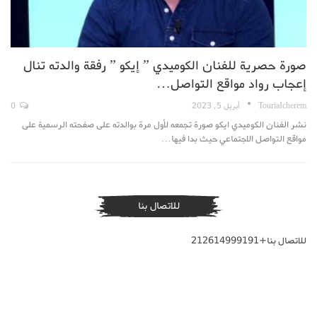
صورة حصرية للفنان الكوميدي ” إيكو ” رفقة والدته تنال
إعجاب رواد مواقع التواصل…
TouriaIcherem
أبريل 5, 2023
0
نشر الفنان الكوميدي ايكو صورة تجمعه لأول مرة بوالدته على صفحته الرسمية على
مواقع التواصل الاجتماعي حيث بدا فيها…
للاتصال بنا
للاتصال بنا+212614999191