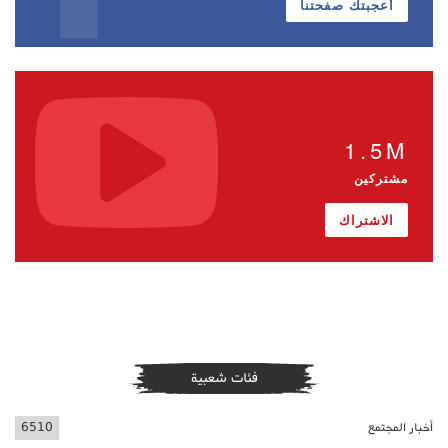
أعجبتك صفحتنا
1.5M
مشتركين
الاشتراك
فئات شعبية
أخبار المجتمع
6510