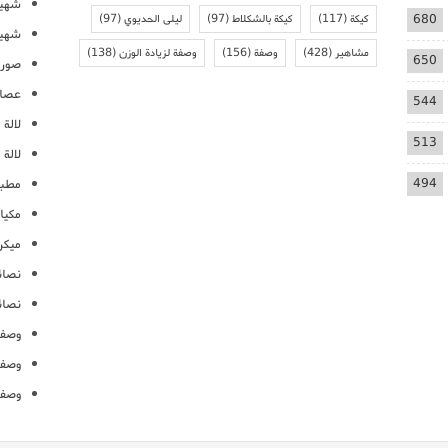
شهيو
680
كيكة
(117)
كيكة بالشكلاط
(97)
ليلى الحديوي
(97)
شهيو
مشاهير
(428)
وصفة
(156)
وصفة لزيادة الوزن
(138)
650
صور 
عصائ
544
لالة م
513
لالة 
494
مطبخ
مكيا
ميكرو
نصائ
نصائ
وصفا
وصفا
وصفا