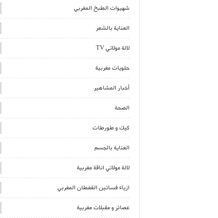
شهيوات الطبخ المغربي
العناية بالشعر
لالة مولاتي TV
حلويات مغربية
أخبار المشاهير
الصحة
كيك و طورطات
العناية بالجسم
لالة مولاتي اناقة مغربية
ازياء فساتين القفطان المغربي
عصائر و مقبلات مغربية