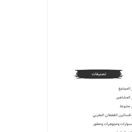
تصنيفات
 المجتمع
ر المشاهير
 متنوعة
ء فساتين القفطان المغربي
وارات ومجوهرات وعطور