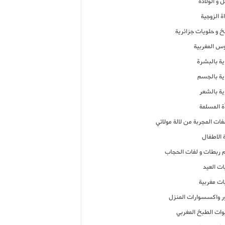
 و الولادة
ة الزوجية
خ و حلويات جزائرية
وس المغربية
ية بالبشرة
اية بالجسم
ية بالشعر
ة المسلمة
فات المجربة من لالة مولاتي
 الاطفال
م ربطات و لفات الحجاب
ات العيد
ات مغربية
ر واكسسوارات المنزل
ات الطبخ المغربي