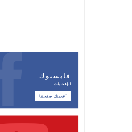
فايسبوك
الإعجابات
أعجبتك صفحتنا