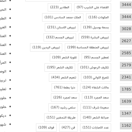
الحمل
3444
القضاء على الشيب
(97)
المقادير
(223)
الحيا
3444
المكونات
(116)
الملك محمد السادس
(101)
الطب
العر
بسمة بوسيل
(139)
تبييض الاسنان
(231)
3028
العنا
تبييض البشرة
(559)
تبييض الجسم
(332)
2627
العن
تبييض المنطقة الحساسة
(199)
تبييض اليدين
(119)
2585
العنا
تعطير الجسم
(95)
تقوية الشعر
(109)
المرأ
2579
تكثيف الرموش
(101)
تكثيف الشعر
(195)
الوص
2341
تلميع الاواني
(103)
تنعيم الشعر
(434)
تربية
حالات الشفاء
(124)
دنيا بطمة
(761)
تعلي
1785
سعد المجرد
(113)
سعد لمجرد
(226)
حلوي
1639
حلوي
سعيدة شرف
(111)
سلمى رشيد
(167)
1347
ديكو
صباغة الشعر
(140)
طريقة التحضير
(151)
شهيو
1162
عدد الاصابات
(151)
فن
(427)
فوائد
(109)