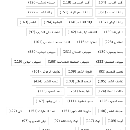
أخبار الفنانين
(104)
أخبار المشاهير
(118)
ابتسام تسكت
(120)
ازالة التجاعيد
(351)
ازالة الشعر الزائد
(151)
ازالة الشيب
(222)
ازالة الكرش
(137)
ازالة الكلف
(140)
البشرة
(194)
الشعر
(163)
الطريقة
(130)
الفنانة دنيا بطمة
(142)
القضاء على الشيب
(97)
المقادير
(223)
المكونات
(116)
الملك محمد السادس
(101)
بسمة بوسيل
(139)
تبييض الاسنان
(231)
تبييض البشرة
(559)
تبييض الجسم
(332)
تبييض المنطقة الحساسة
(199)
تبييض اليدين
(119)
تعطير الجسم
(95)
تقوية الشعر
(109)
تكثيف الرموش
(101)
تكثيف الشعر
(195)
تلميع الاواني
(103)
تنعيم الشعر
(434)
حالات الشفاء
(124)
دنيا بطمة
(761)
سعد المجرد
(113)
سعد لمجرد
(226)
سعيدة شرف
(111)
سلمى رشيد
(167)
صباغة الشعر
(140)
طريقة التحضير
(151)
عدد الاصابات
(151)
فن
(427)
فوائد
(109)
كيكة
(117)
كيكة بالشكلاط
(97)
ليلى الحديوي
(97)