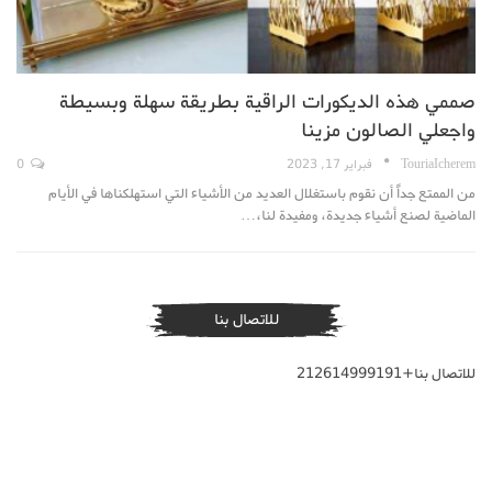
صممي هذه الديكورات الراقية بطريقة سهلة وبسيطة
واجعلي الصالون مزينا
TouriaIcherem
فبراير 17, 2023
0
من الممتع جداً أن نقوم باستغلال العديد من الأشياء التي استهلكناها في الأيام
الماضية لصنع أشياء جديدة، ومفيدة لنا،…
للاتصال بنا
للاتصال بنا+212614999191