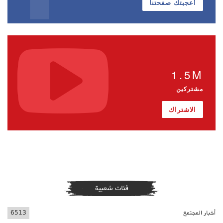
أعجبتك صفحتنا
1.5M
مشتركين
الاشتراك
فئات شعبية
أخبار المجتمع
6513