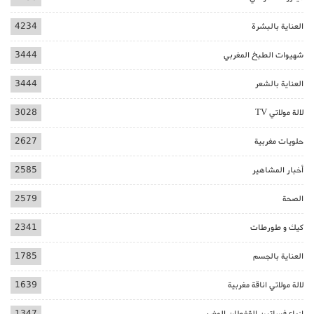
العناية بالبشرة
4234
شهيوات الطبخ المغربي
3444
العناية بالشعر
3444
لالة مولاتي TV
3028
حلويات مغربية
2627
أخبار المشاهير
2585
الصحة
2579
كيك و طورطات
2341
العناية بالجسم
1785
لالة مولاتي اناقة مغربية
1639
ازياء فساتين القفطان المغربي
1347