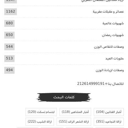
عصائر و مقبلات مغربية
1162
شهيوات عالمية
680
شهيوات رمضان
650
وصفات لانقاص الوزن
544
حلويات العيد
513
وصفات لزيادة الوزن
494
للاتصال بنا+212614999191
كلمات البحث
أخبار الفنانين
(104)
أخبار المشاهير
(118)
ابتسام تسكت
(120)
ازالة التجاعيد
(351)
ازالة الشعر الزائد
(151)
ازالة الشيب
(222)