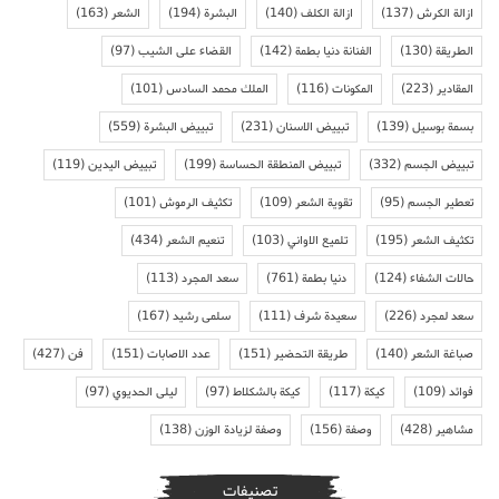
ازالة الكرش
(137)
ازالة الكلف
(140)
البشرة
(194)
الشعر
(163)
الطريقة
(130)
الفنانة دنيا بطمة
(142)
القضاء على الشيب
(97)
المقادير
(223)
المكونات
(116)
الملك محمد السادس
(101)
بسمة بوسيل
(139)
تبييض الاسنان
(231)
تبييض البشرة
(559)
تبييض الجسم
(332)
تبييض المنطقة الحساسة
(199)
تبييض اليدين
(119)
تعطير الجسم
(95)
تقوية الشعر
(109)
تكثيف الرموش
(101)
تكثيف الشعر
(195)
تلميع الاواني
(103)
تنعيم الشعر
(434)
حالات الشفاء
(124)
دنيا بطمة
(761)
سعد المجرد
(113)
سعد لمجرد
(226)
سعيدة شرف
(111)
سلمى رشيد
(167)
صباغة الشعر
(140)
طريقة التحضير
(151)
عدد الاصابات
(151)
فن
(427)
فوائد
(109)
كيكة
(117)
كيكة بالشكلاط
(97)
ليلى الحديوي
(97)
مشاهير
(428)
وصفة
(156)
وصفة لزيادة الوزن
(138)
تصنيفات