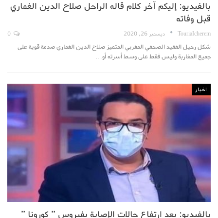
بالفيديو: إليكم آخر كلام قاله الراحل صلاح الدين الغماري
قبل وفاته
TouriaIcherem
ديسمبر 26, 2020
0
شكل رحيل الفقيد الصحفي المغربي المتميز صلاح الدين الغماري صدمة قوية على
جميع المغاربة وليس فقط على وسط أسرته أو…
اخبار
بالفيديو: بعد ارتفاع حالات الإصابة بفيروس ” كورونا ”