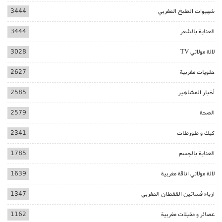
شهيوات الطبخ المغربي
3444
العناية بالشعر
3444
لالة مولاتي TV
3028
حلويات مغربية
2627
أخبار المشاهير
2585
الصحة
2579
كيك و طورطات
2341
العناية بالجسم
1785
لالة مولاتي اناقة مغربية
1639
ازياء فساتين القفطان المغربي
1347
عصائر و مقبلات مغربية
1162