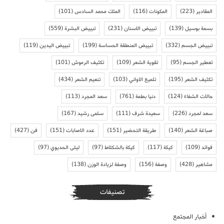
المقادير
(223)
المكونات
(116)
الملك محمد السادس
(101)
بسمة بوسيل
(139)
تبييض الاسنان
(231)
تبييض البشرة
(559)
تبييض الجسم
(332)
تبييض المنطقة الحساسة
(199)
تبييض اليدين
(119)
تعطير الجسم
(95)
تقوية الشعر
(109)
تكثيف الرموش
(101)
تكثيف الشعر
(195)
تلميع الاواني
(103)
تنعيم الشعر
(434)
حالات الشفاء
(124)
دنيا بطمة
(761)
سعد المجرد
(113)
سعد لمجرد
(226)
سعيدة شرف
(111)
سلمى رشيد
(167)
صباغة الشعر
(140)
طريقة التحضير
(151)
عدد الاصابات
(151)
فن
(427)
فوائد
(109)
كيكة
(117)
كيكة بالشكلاط
(97)
ليلى الحديوي
(97)
مشاهير
(428)
وصفة
(156)
وصفة لزيادة الوزن
(138)
تصنيفات
أخبار المجتمع