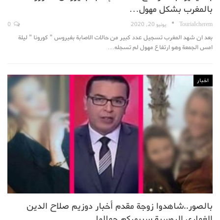
بالمغرب بشكل مهول…
TouriaIcherem
يونيو 20, 2020
0
بعد ان شهد المغرب تسجيل عدد كبير من حالات الاصابة بفيروس " كورونا " ليلة
امس الجمعة وهو ارتفاع مهول لم تسجله…
اخبار
بالصور..شاهدوا زوجة مقدم أخبار دوزيم صلاح الدين
الغماري الروسية سيبهركم جمالها