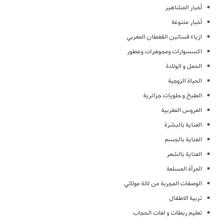
أخبار المشاهير
أخبار متنوعة
ازياء فساتين القفطان المغربي
اكسسوارات ومجوهرات وعطور
الحمل و الولادة
الحياة الزوجية
الطبخ و حلويات جزائرية
العروس المغربية
العناية بالبشرة
العناية بالجسم
العناية بالشعر
المرأة المسلمة
الوصفات المجربة من لالة مولاتي
تربية الاطفال
تعليم ربطات و لفات الحجاب