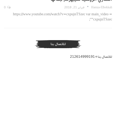
Hamza-Elbekkali
فبراير 21, 2018
0
https://www.youtube.com/watch?v=cxpujnTSzec var main_video =
"cxpujnTSzec";
للاتصال بنا
للاتصال بنا+212614999191