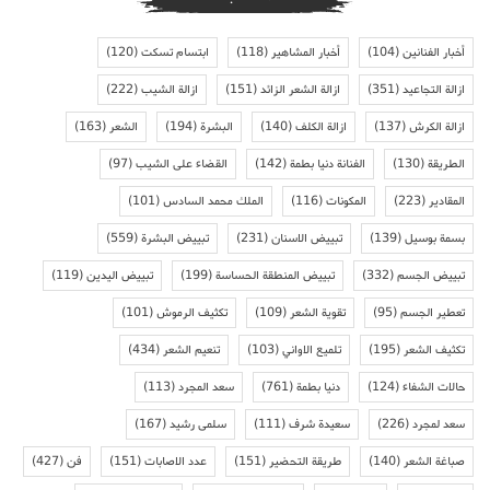
أخبار الفنانين
(104)
أخبار المشاهير
(118)
ابتسام تسكت
(120)
ازالة التجاعيد
(351)
ازالة الشعر الزائد
(151)
ازالة الشيب
(222)
ازالة الكرش
(137)
ازالة الكلف
(140)
البشرة
(194)
الشعر
(163)
الطريقة
(130)
الفنانة دنيا بطمة
(142)
القضاء على الشيب
(97)
المقادير
(223)
المكونات
(116)
الملك محمد السادس
(101)
بسمة بوسيل
(139)
تبييض الاسنان
(231)
تبييض البشرة
(559)
تبييض الجسم
(332)
تبييض المنطقة الحساسة
(199)
تبييض اليدين
(119)
تعطير الجسم
(95)
تقوية الشعر
(109)
تكثيف الرموش
(101)
تكثيف الشعر
(195)
تلميع الاواني
(103)
تنعيم الشعر
(434)
حالات الشفاء
(124)
دنيا بطمة
(761)
سعد المجرد
(113)
سعد لمجرد
(226)
سعيدة شرف
(111)
سلمى رشيد
(167)
صباغة الشعر
(140)
طريقة التحضير
(151)
عدد الاصابات
(151)
فن
(427)