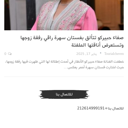
صفاء حبيركو تتألق بفستان سهرة راقي رفقة زوجها
وتستعرض أناقتها الملفتة
TouriaIcherem
يناير 17, 2025
0
خطفت الفنانة صفاء حبيركو الأنظار في أحدث إطلالة لها التي ظهرت فيها رفقة زوجها،
حيث اختارت فستان سهرة أحمر يعكس…
للاتصال بنا
للاتصال بنا+212614999191