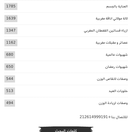
العناية بالجسم
1785
لالة مولاتي اناقة مغربية
1639
ازياء فساتين القفطان المغربي
1347
عصائر و مقبلات مغربية
1162
شهيوات عالمية
680
شهيوات رمضان
650
وصفات لانقاص الوزن
544
حلويات العيد
513
وصفات لزيادة الوزن
494
للاتصال بنا+212614999191
كلمات البحث