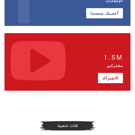
الإعجابات
أعجبتك صفحتنا
1.5M
مشتركين
الاشتراك
فئات شعبية