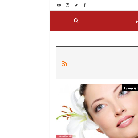
و
 بالبشرة