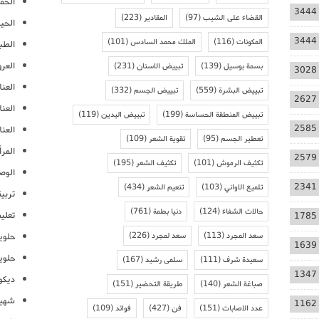
الحمل
3444
القضاء على الشيب
(97)
المقادير
(223)
الحيا
3444
المكونات
(116)
الملك محمد السادس
(101)
الطب
العر
بسمة بوسيل
(139)
تبييض الاسنان
(231)
3028
العنا
تبييض البشرة
(559)
تبييض الجسم
(332)
2627
العن
تبييض المنطقة الحساسة
(199)
تبييض اليدين
(119)
2585
العنا
تعطير الجسم
(95)
تقوية الشعر
(109)
المرأ
2579
تكثيف الرموش
(101)
تكثيف الشعر
(195)
الوص
2341
تلميع الاواني
(103)
تنعيم الشعر
(434)
تربية
حالات الشفاء
(124)
دنيا بطمة
(761)
تعلي
1785
سعد المجرد
(113)
سعد لمجرد
(226)
حلوي
1639
حلوي
سعيدة شرف
(111)
سلمى رشيد
(167)
1347
ديكو
صباغة الشعر
(140)
طريقة التحضير
(151)
شهيو
1162
عدد الاصابات
(151)
فن
(427)
فوائد
(109)