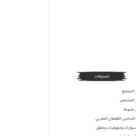
تصنيفات
 المجتمع
ر المشاهير
 متنوعة
ء فساتين القفطان المغربي
وارات ومجوهرات وعطور