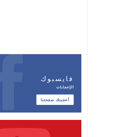
فايسبوك
الإعجابات
أعجبتك صفحتنا