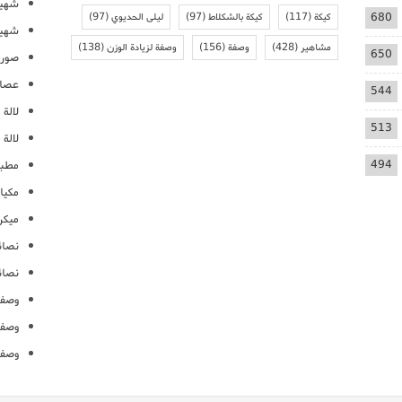
شهيو
680
كيكة
(117)
كيكة بالشكلاط
(97)
ليلى الحديوي
(97)
شهيو
مشاهير
(428)
وصفة
(156)
وصفة لزيادة الوزن
(138)
650
صور 
عصائ
544
لالة م
513
لالة 
494
مطبخ
مكيا
ميكرو
نصائ
نصائ
وصفا
وصفا
وصفا