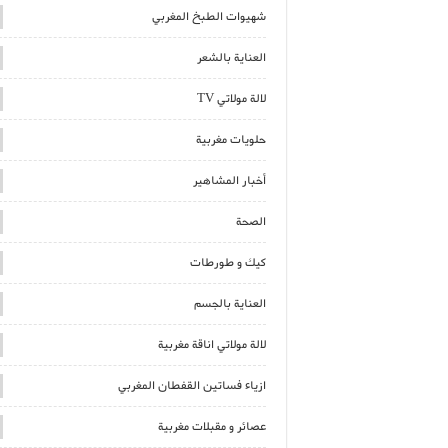
شهيوات الطبخ المغربي
العناية بالشعر
لالة مولاتي TV
حلويات مغربية
أخبار المشاهير
الصحة
كيك و طورطات
العناية بالجسم
لالة مولاتي اناقة مغربية
ازياء فساتين القفطان المغربي
عصائر و مقبلات مغربية