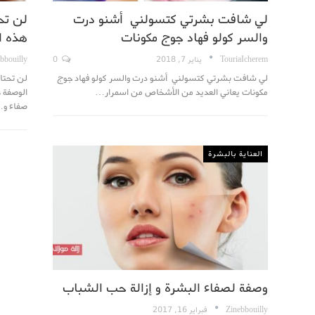
لي شافت بشرتي كتسولني أشنو درت
لن تح
والسر كولو فهاد جوج مكونات
هذه ا
TouriaIcherem
يناير 7, 2018
0
bbouilly
لي شافت بشرتي كتسولني أشنو درت والسر كولو فهاد جوج
لن تحتاج
مكونات يعاني العديد من الأشخاص من اسمرار…
الوصفة ه
صفاء و
العناية بالبشرة
وصفة لصفاء البشرة و إزالة حب الشباب
Zinebbouilly
فبراير 16, 2017