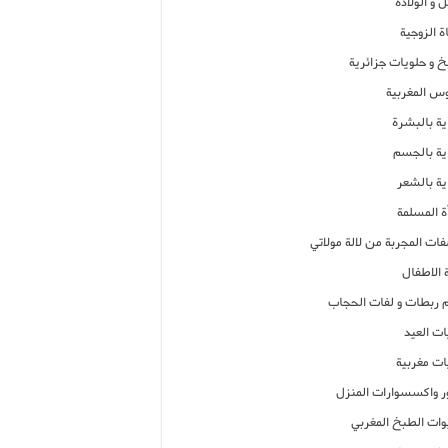
 و الولادة
ة الزوجية
خ و حلويات جزائرية
وس المغربية
ية بالبشرة
اية بالجسم
ية بالشعر
ة المسلمة
فات المجربة من لالة مولاتي
 الاطفال
م ربطات و لفات الحجاب
ات العيد
ات مغربية
ر واكسسوارات المنزل
ات الطبخ المغربي