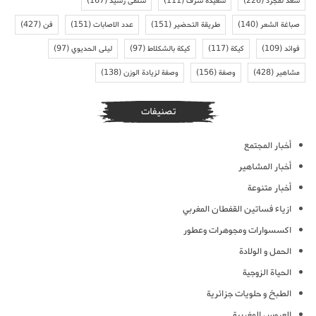
سعد لمجرد
(226)
سعيدة شرف
(111)
سلمى رشيد
(167)
صباغة الشعر
(140)
طريقة التحضير
(151)
عدد الاصابات
(151)
فن
(427)
فوائد
(109)
كيكة
(117)
كيكة بالشكلاط
(97)
ليلى الحديوي
(97)
مشاهير
(428)
وصفة
(156)
وصفة لزيادة الوزن
(138)
تصنيفات
أخبار المجتمع
أخبار المشاهير
أخبار متنوعة
ازياء فساتين القفطان المغربي
اكسسوارات ومجوهرات وعطور
الحمل و الولادة
الحياة الزوجية
الطبخ و حلويات جزائرية
العروس المغربية