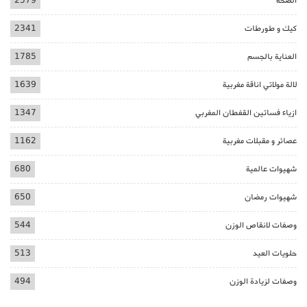
الصحة
2579
كيك و طورطات
2341
العناية بالجسم
1785
لالة مولاتي اناقة مغربية
1639
ازياء فساتين القفطان المغربي
1347
عصائر و مقبلات مغربية
1162
شهيوات عالمية
680
شهيوات رمضان
650
وصفات لانقاص الوزن
544
حلويات العيد
513
وصفات لزيادة الوزن
494