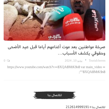
صرخة مواطنين بعد موت أغنامهم أياما قبل عيد الأضحى
وحقوقي يكشف الأسباب…
TouriaIcherem
يونيو 10, 2024
0
https://www.youtube.com/watch?v=8XQA8MtK9s8 var main_video =
"8XQA8MtK9s8";
للاتصال بنا
للاتصال بنا+212614999191