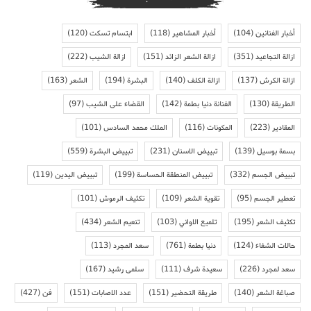
أخبار الفنانين
(104)
أخبار المشاهير
(118)
ابتسام تسكت
(120)
ازالة التجاعيد
(351)
ازالة الشعر الزائد
(151)
ازالة الشيب
(222)
ازالة الكرش
(137)
ازالة الكلف
(140)
البشرة
(194)
الشعر
(163)
الطريقة
(130)
الفنانة دنيا بطمة
(142)
القضاء على الشيب
(97)
المقادير
(223)
المكونات
(116)
الملك محمد السادس
(101)
بسمة بوسيل
(139)
تبييض الاسنان
(231)
تبييض البشرة
(559)
تبييض الجسم
(332)
تبييض المنطقة الحساسة
(199)
تبييض اليدين
(119)
تعطير الجسم
(95)
تقوية الشعر
(109)
تكثيف الرموش
(101)
تكثيف الشعر
(195)
تلميع الاواني
(103)
تنعيم الشعر
(434)
حالات الشفاء
(124)
دنيا بطمة
(761)
سعد المجرد
(113)
سعد لمجرد
(226)
سعيدة شرف
(111)
سلمى رشيد
(167)
صباغة الشعر
(140)
طريقة التحضير
(151)
عدد الاصابات
(151)
فن
(427)