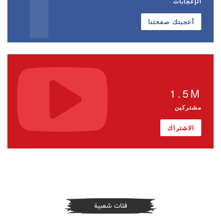
الإعجابات
أعجبتك صفحتنا
1.5M
مشتركين
الاشتراك
فئات شعبية