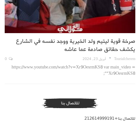
صرخة قوية ليتيم ولد الخيرية ووجد نفسه في الشارع
يكشف حقائق صادمة عما عاشه
TouriaIcherem
أبريل 23, 2024
0
https://www.youtube.com/watch?v=Xr9OesrmKS8 var main_video =
"Xr9OesrmKS8";
للاتصال بنا
للاتصال بنا+212614999191