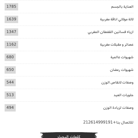
العناية بالجسم
1785
لالة مولاتي اناقة مغربية
1639
ازياء فساتين القفطان المغربي
1347
عصائر و مقبلات مغربية
1162
شهيوات عالمية
680
شهيوات رمضان
650
وصفات لانقاص الوزن
544
حلويات العيد
513
وصفات لزيادة الوزن
494
للاتصال بنا+212614999191
كلمات البحث