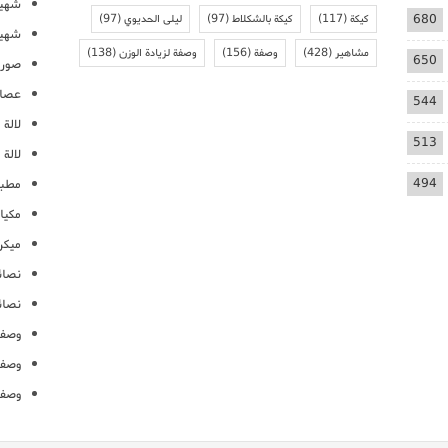
شهيو
680
كيكة
(117)
كيكة بالشكلاط
(97)
ليلى الحديوي
(97)
شهيو
مشاهير
(428)
وصفة
(156)
وصفة لزيادة الوزن
(138)
650
صور 
عصائ
544
لالة م
513
لالة 
494
مطبخ
مكيا
ميكرو
نصائ
نصائ
وصفا
وصفا
وصفا