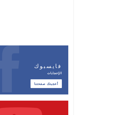
فايسبوك
الإعجابات
أعجبتك صفحتنا