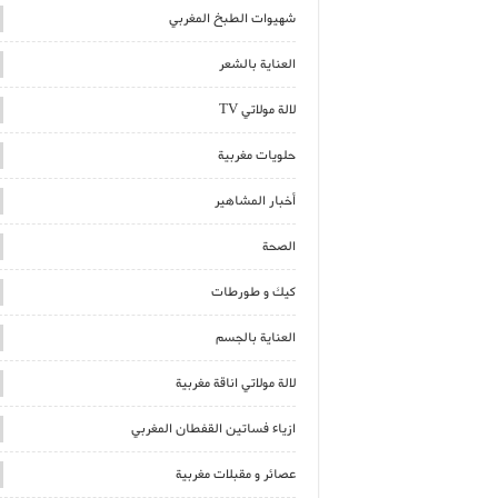
شهيوات الطبخ المغربي
العناية بالشعر
لالة مولاتي TV
حلويات مغربية
أخبار المشاهير
الصحة
كيك و طورطات
العناية بالجسم
لالة مولاتي اناقة مغربية
ازياء فساتين القفطان المغربي
عصائر و مقبلات مغربية