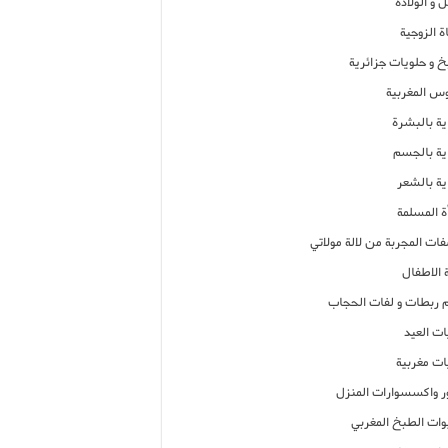
 و الولادة
ة الزوجية
خ و حلويات جزائرية
وس المغربية
ية بالبشرة
اية بالجسم
ية بالشعر
ة المسلمة
فات المجربة من لالة مولاتي
 الاطفال
م ربطات و لفات الحجاب
ات العيد
ات مغربية
ر واكسسوارات المنزل
ات الطبخ المغربي