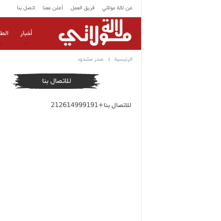
عن لالة مولاتي
فريق العمل
أعلن معنا
اتصل بنا
أخبار
الط
الرئيسية
صدر مشدود
للاتصال بنا
للاتصال بنا+212614999191