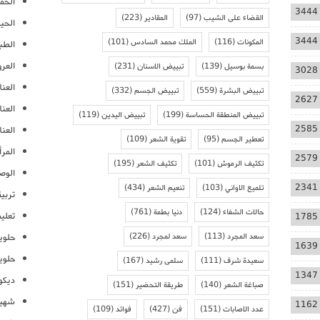
الحمل
3444
القضاء على الشيب
(97)
المقادير
(223)
الحيا
3444
المكونات
(116)
الملك محمد السادس
(101)
الطب
العر
بسمة بوسيل
(139)
تبييض الاسنان
(231)
3028
العنا
تبييض البشرة
(559)
تبييض الجسم
(332)
2627
العن
تبييض المنطقة الحساسة
(199)
تبييض اليدين
(119)
2585
العنا
تعطير الجسم
(95)
تقوية الشعر
(109)
المرأ
2579
تكثيف الرموش
(101)
تكثيف الشعر
(195)
الوص
2341
تلميع الاواني
(103)
تنعيم الشعر
(434)
تربية
حالات الشفاء
(124)
دنيا بطمة
(761)
تعلي
1785
سعد المجرد
(113)
سعد لمجرد
(226)
حلوي
1639
حلوي
سعيدة شرف
(111)
سلمى رشيد
(167)
1347
ديكو
صباغة الشعر
(140)
طريقة التحضير
(151)
شهيو
1162
عدد الاصابات
(151)
فن
(427)
فوائد
(109)