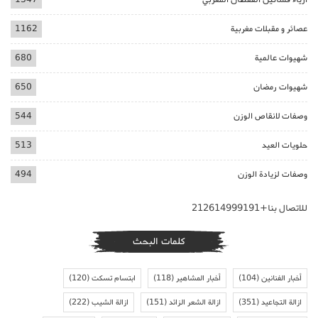
عصائر و مقبلات مغربية
1162
شهيوات عالمية
680
شهيوات رمضان
650
وصفات لانقاص الوزن
544
حلويات العيد
513
وصفات لزيادة الوزن
494
للاتصال بنا+212614999191
كلمات البحث
أخبار الفنانين
(104)
أخبار المشاهير
(118)
ابتسام تسكت
(120)
ازالة التجاعيد
(351)
ازالة الشعر الزائد
(151)
ازالة الشيب
(222)