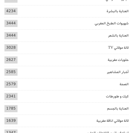
العناية بالبشرة
4234
شهيوات الطبخ المغربي
3444
العناية بالشعر
3444
لالة مولاتي TV
3028
حلويات مغربية
2627
أخبار المشاهير
2585
الصحة
2579
كيك و طورطات
2341
العناية بالجسم
1785
لالة مولاتي اناقة مغربية
1639
ازياء فساتين القفطان المغربي
1347