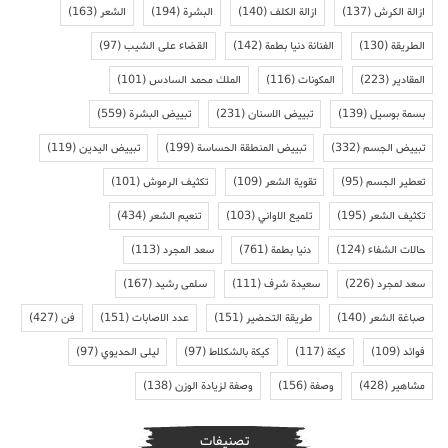
ازالة الكرش
(137)
ازالة الكلف
(140)
البشرة
(194)
الشعر
(163)
الطريقة
(130)
الفنانة دنيا بطمة
(142)
القضاء على الشيب
(97)
المقادير
(223)
المكونات
(116)
الملك محمد السادس
(101)
بسمة بوسيل
(139)
تبييض الاسنان
(231)
تبييض البشرة
(559)
تبييض الجسم
(332)
تبييض المنطقة الحساسة
(199)
تبييض اليدين
(119)
تعطير الجسم
(95)
تقوية الشعر
(109)
تكثيف الرموش
(101)
تكثيف الشعر
(195)
تلميع الاواني
(103)
تنعيم الشعر
(434)
حالات الشفاء
(124)
دنيا بطمة
(761)
سعد المجرد
(113)
سعد لمجرد
(226)
سعيدة شرف
(111)
سلمى رشيد
(167)
صباغة الشعر
(140)
طريقة التحضير
(151)
عدد الاصابات
(151)
فن
(427)
فوائد
(109)
كيكة
(117)
كيكة بالشكلاط
(97)
ليلى الحديوي
(97)
مشاهير
(428)
وصفة
(156)
وصفة لزيادة الوزن
(138)
تصنيفات