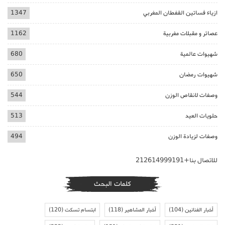
ازياء فساتين القفطان المغربي
1347
عصائر و مقبلات مغربية
1162
شهيوات عالمية
680
شهيوات رمضان
650
وصفات لانقاص الوزن
544
حلويات العيد
513
وصفات لزيادة الوزن
494
للاتصال بنا+212614999191
كلمات البحث
أخبار الفنانين
(104)
أخبار المشاهير
(118)
ابتسام تسكت
(120)