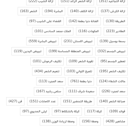
ازالة التجاعيد
(351)
ازالة الشعر الزائد
(151)
ازالة الشيب
(222)
ازالة الكرش
(137)
ازالة الكلف
(140)
البشرة
(194)
الشعر
(163)
الطريقة
(130)
الفنانة دنيا بطمة
(142)
القضاء على الشيب
(97)
المقادير
(223)
المكونات
(116)
الملك محمد السادس
(101)
بسمة بوسيل
(139)
تبييض الاسنان
(231)
تبييض البشرة
(559)
تبييض الجسم
(332)
تبييض المنطقة الحساسة
(199)
تبييض اليدين
(119)
تعطير الجسم
(95)
تقوية الشعر
(109)
تكثيف الرموش
(101)
تكثيف الشعر
(195)
تلميع الاواني
(103)
تنعيم الشعر
(434)
حالات الشفاء
(124)
دنيا بطمة
(761)
سعد المجرد
(113)
سعد لمجرد
(226)
سعيدة شرف
(111)
سلمى رشيد
(167)
صباغة الشعر
(140)
طريقة التحضير
(151)
عدد الاصابات
(151)
فن
(427)
فوائد
(109)
كيكة
(117)
كيكة بالشكلاط
(97)
ليلى الحديوي
(97)
مشاهير
(428)
وصفة
(156)
وصفة لزيادة الوزن
(138)