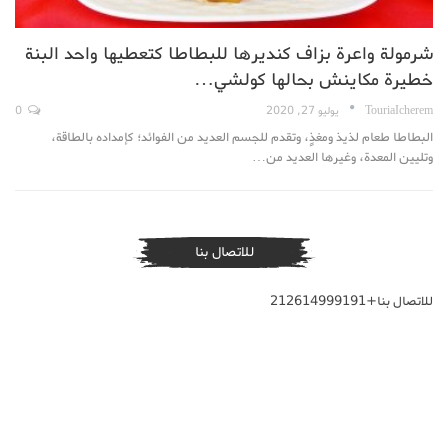
شرمولة واعرة بزاف كنديرها للبطاطا كتعطيها واحد البنة
خطيرة مكاينش بحالها كولشي…
TouriaIcherem
يوليو 27, 2020
0
البطاطا طعام لذيذ ومغذٍ، وتقدم للجسم العديد من الفوائد؛ كإمداده بالطاقة،
وتليين المعدة، وغيرها العديد من…
للاتصال بنا
للاتصال بنا+212614999191