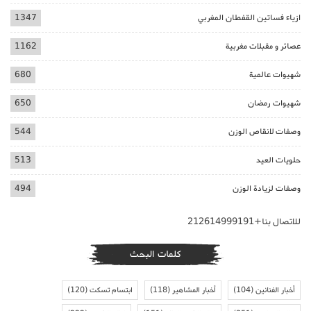
ازياء فساتين القفطان المغربي
1347
عصائر و مقبلات مغربية
1162
شهيوات عالمية
680
شهيوات رمضان
650
وصفات لانقاص الوزن
544
حلويات العيد
513
وصفات لزيادة الوزن
494
للاتصال بنا+212614999191
كلمات البحث
أخبار الفنانين
(104)
أخبار المشاهير
(118)
ابتسام تسكت
(120)