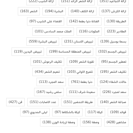
ازالة التجاعيد
(351)
ازالة الشعر الزائد
(151)
ازالة الشيب
(222)
ازالة الكرش
(137)
ازالة الكلف
(140)
البشرة
(194)
الشعر
(163)
الطريقة
(130)
الفنانة دنيا بطمة
(142)
القضاء على الشيب
(97)
المقادير
(223)
المكونات
(116)
الملك محمد السادس
(101)
بسمة بوسيل
(139)
تبييض الاسنان
(231)
تبييض البشرة
(559)
تبييض الجسم
(332)
تبييض المنطقة الحساسة
(199)
تبييض اليدين
(119)
تعطير الجسم
(95)
تقوية الشعر
(109)
تكثيف الرموش
(101)
تكثيف الشعر
(195)
تلميع الاواني
(103)
تنعيم الشعر
(434)
حالات الشفاء
(124)
دنيا بطمة
(761)
سعد المجرد
(113)
سعد لمجرد
(226)
سعيدة شرف
(111)
سلمى رشيد
(167)
صباغة الشعر
(140)
طريقة التحضير
(151)
عدد الاصابات
(151)
فن
(427)
فوائد
(109)
كيكة
(117)
كيكة بالشكلاط
(97)
ليلى الحديوي
(97)
مشاهير
(428)
وصفة
(156)
وصفة لزيادة الوزن
(138)