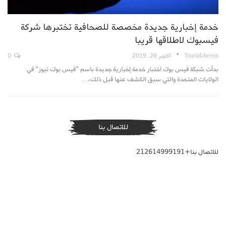
خدمة إخبارية جديدة مخصصة للصحافية تختبرها شركة
فيسبوك لاطلاقها قريبا
TouriaIcherem
أكتوبر 28, 2019
0
بدأت شبكة فيس بوك اختبار خدمة إخبارية جديدة باسم "فيس بوك نيوز" في
الولايات المتحدة والتي سبق الكشف عنها قبل ذلك،…
للاتصال بنا
للاتصال بنا+212614999191