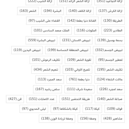
ازالة التجاعيد
(351)
ازالة الشعر الزائد
(151)
ازالة الشيب
(222)
ازالة الكرش
(137)
ازالة الكلف
(140)
البشرة
(194)
الشعر
(163)
الطريقة
(130)
الفنانة دنيا بطمة
(142)
القضاء على الشيب
(97)
المقادير
(223)
المكونات
(116)
الملك محمد السادس
(101)
بسمة بوسيل
(139)
تبييض الاسنان
(231)
تبييض البشرة
(559)
تبييض الجسم
(332)
تبييض المنطقة الحساسة
(199)
تبييض اليدين
(119)
تعطير الجسم
(95)
تقوية الشعر
(109)
تكثيف الرموش
(101)
تكثيف الشعر
(195)
تلميع الاواني
(103)
تنعيم الشعر
(434)
حالات الشفاء
(124)
دنيا بطمة
(761)
سعد المجرد
(113)
سعد لمجرد
(226)
سعيدة شرف
(111)
سلمى رشيد
(167)
صباغة الشعر
(140)
طريقة التحضير
(151)
عدد الاصابات
(151)
فن
(427)
فوائد
(109)
كيكة
(117)
كيكة بالشكلاط
(97)
ليلى الحديوي
(97)
مشاهير
(428)
وصفة
(156)
وصفة لزيادة الوزن
(138)