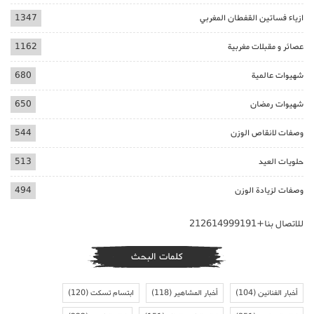
ازياء فساتين القفطان المغربي
1347
عصائر و مقبلات مغربية
1162
شهيوات عالمية
680
شهيوات رمضان
650
وصفات لانقاص الوزن
544
حلويات العيد
513
وصفات لزيادة الوزن
494
للاتصال بنا+212614999191
كلمات البحث
أخبار الفنانين
(104)
أخبار المشاهير
(118)
ابتسام تسكت
(120)