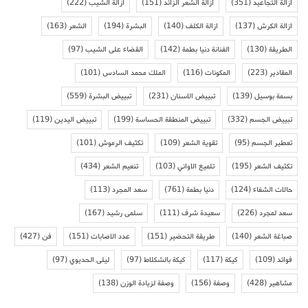
ازالة التجاعيد
(351)
ازالة الشعر الزائد
(151)
ازالة الشيب
(222)
ازالة الكرش
(137)
ازالة الكلف
(140)
البشرة
(194)
الشعر
(163)
الطريقة
(130)
الفنانة دنيا بطمة
(142)
القضاء على الشيب
(97)
المقادير
(223)
المكونات
(116)
الملك محمد السادس
(101)
بسمة بوسيل
(139)
تبييض الاسنان
(231)
تبييض البشرة
(559)
تبييض الجسم
(332)
تبييض المنطقة الحساسة
(199)
تبييض اليدين
(119)
تعطير الجسم
(95)
تقوية الشعر
(109)
تكثيف الرموش
(101)
تكثيف الشعر
(195)
تلميع الاواني
(103)
تنعيم الشعر
(434)
حالات الشفاء
(124)
دنيا بطمة
(761)
سعد المجرد
(113)
سعد لمجرد
(226)
سعيدة شرف
(111)
سلمى رشيد
(167)
صباغة الشعر
(140)
طريقة التحضير
(151)
عدد الاصابات
(151)
فن
(427)
فوائد
(109)
كيكة
(117)
كيكة بالشكلاط
(97)
ليلى الحديوي
(97)
مشاهير
(428)
وصفة
(156)
وصفة لزيادة الوزن
(138)