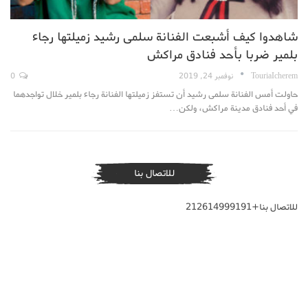
شاهدوا كيف أشبعت الفنانة سلمى رشيد زميلتها رجاء
بلمير ضربا بأحد فنادق مراكش
TouriaIcherem
نوفمبر 24, 2019
0
حاولت أمس الفنانة سلمى رشيد أن تستفز زميلتها الفنانة رجاء بلمير خلال تواجدهما
في أحد فنادق مدينة مراكش، ولكن…
للاتصال بنا
للاتصال بنا+212614999191