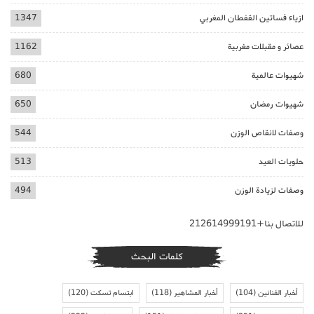
ازياء فساتين القفطان المغربي
1347
عصائر و مقبلات مغربية
1162
شهيوات عالمية
680
شهيوات رمضان
650
وصفات لانقاص الوزن
544
حلويات العيد
513
وصفات لزيادة الوزن
494
للاتصال بنا+212614999191
كلمات البحث
أخبار الفنانين
(104)
أخبار المشاهير
(118)
ابتسام تسكت
(120)