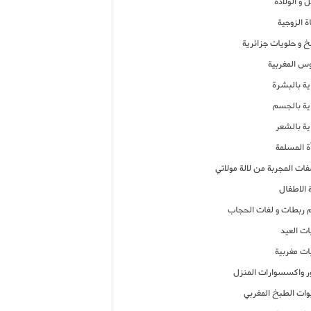
 و الولادة
ة الزوجية
خ و حلويات جزائرية
وس المغربية
ية بالبشرة
اية بالجسم
ية بالشعر
ة المسلمة
فات المجربة من لالة مولاتي
 الاطفال
م ربطات و لفات الحجاب
ات العيد
ات مغربية
ر واكسسوارات المنزل
ات الطبخ المغربي