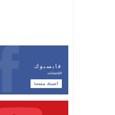
فايسبوك
الإعجابات
أعجبتك صفحتنا