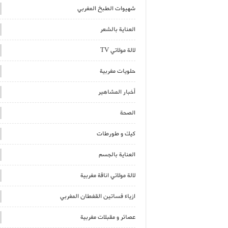
شهيوات الطبخ المغربي
العناية بالشعر
لالة مولاتي TV
حلويات مغربية
أخبار المشاهير
الصحة
كيك و طورطات
العناية بالجسم
لالة مولاتي اناقة مغربية
ازياء فساتين القفطان المغربي
عصائر و مقبلات مغربية