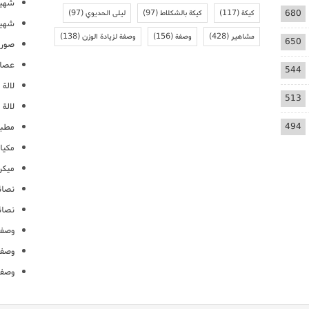
شهيو
680
كيكة
(117)
كيكة بالشكلاط
(97)
ليلى الحديوي
(97)
شهيو
مشاهير
(428)
وصفة
(156)
وصفة لزيادة الوزن
(138)
650
صور 
عصائ
544
لالة م
513
لالة 
494
مطبخ
مكيا
ميكرو
نصائ
نصائ
وصفا
وصفا
وصفا