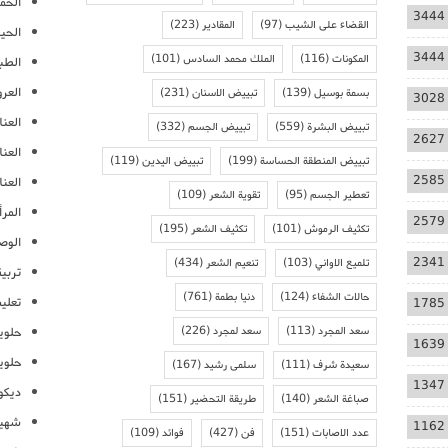
الحمل
3444
القضاء على الشيب
(97)
المقادير
(223)
الحيا
3444
المكونات
(116)
الملك محمد السادس
(101)
الطب
العر
بسمة بوسيل
(139)
تبييض الاسنان
(231)
3028
العنا
تبييض البشرة
(559)
تبييض الجسم
(332)
2627
العن
تبييض المنطقة الحساسة
(199)
تبييض اليدين
(119)
2585
العنا
تعطير الجسم
(95)
تقوية الشعر
(109)
المرأ
2579
تكثيف الرموش
(101)
تكثيف الشعر
(195)
الوص
2341
تلميع الاواني
(103)
تنعيم الشعر
(434)
تربية
حالات الشفاء
(124)
دنيا بطمة
(761)
تعلي
1785
سعد المجرد
(113)
سعد لمجرد
(226)
حلوي
1639
حلوي
سعيدة شرف
(111)
سلمى رشيد
(167)
1347
ديكو
صباغة الشعر
(140)
طريقة التحضير
(151)
شهيو
1162
عدد الاصابات
(151)
فن
(427)
فوائد
(109)