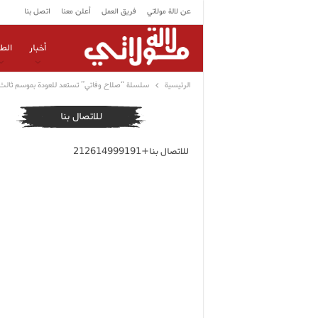
عن لالة مولاتي
فريق العمل
أعلن معنا
اتصل بنا
أخبار
الط
الرئيسية
سلسلة “صلاح وفاتي” تستعد للعودة بموسم ثالث 
للاتصال بنا
للاتصال بنا+212614999191