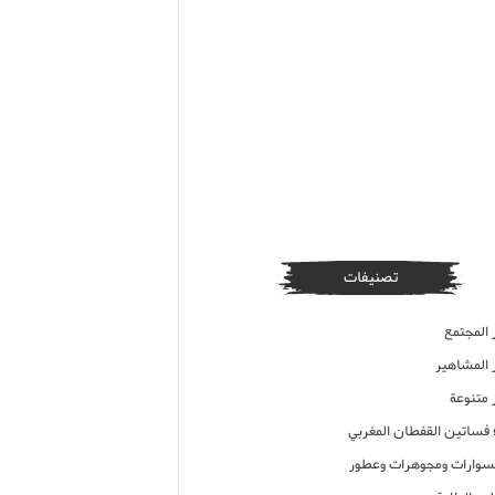
تصنيفات
 المجتمع
ر المشاهير
 متنوعة
ء فساتين القفطان المغربي
وارات ومجوهرات وعطور