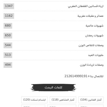
ازياء فساتين القفطان المغربي
1347
عصائر و مقبلات مغربية
1162
شهيوات عالمية
680
شهيوات رمضان
650
وصفات لانقاص الوزن
544
حلويات العيد
513
وصفات لزيادة الوزن
494
للاتصال بنا+212614999191
كلمات البحث
أخبار الفنانين
(104)
أخبار المشاهير
(118)
ابتسام تسكت
(120)