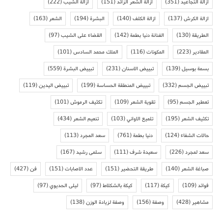
ازالة التجاعيد
(351)
ازالة الشعر الزائد
(151)
ازالة الشيب
(222)
ازالة الكرش
(137)
ازالة الكلف
(140)
البشرة
(194)
الشعر
(163)
الطريقة
(130)
الفنانة دنيا بطمة
(142)
القضاء على الشيب
(97)
المقادير
(223)
المكونات
(116)
الملك محمد السادس
(101)
بسمة بوسيل
(139)
تبييض الاسنان
(231)
تبييض البشرة
(559)
تبييض الجسم
(332)
تبييض المنطقة الحساسة
(199)
تبييض اليدين
(119)
تعطير الجسم
(95)
تقوية الشعر
(109)
تكثيف الرموش
(101)
تكثيف الشعر
(195)
تلميع الاواني
(103)
تنعيم الشعر
(434)
حالات الشفاء
(124)
دنيا بطمة
(761)
سعد المجرد
(113)
سعد لمجرد
(226)
سعيدة شرف
(111)
سلمى رشيد
(167)
صباغة الشعر
(140)
طريقة التحضير
(151)
عدد الاصابات
(151)
فن
(427)
فوائد
(109)
كيكة
(117)
كيكة بالشكلاط
(97)
ليلى الحديوي
(97)
مشاهير
(428)
وصفة
(156)
وصفة لزيادة الوزن
(138)