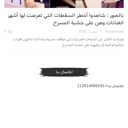
بالصور : شاهدوا أخطر السقطات التي تعرضت لها أشهر
الفنانات وهن على خشبة المسرح
TouriaIcherem
يناير 3, 2020
0
تعرضت الكثير من النجمات العربيات إلى مواقف محرجة جدا أثناء ادائهن فقرات
غنائية أو فنية أو ترفيهية على خشبة المسرح…
للاتصال بنا
للاتصال بنا+212614999191