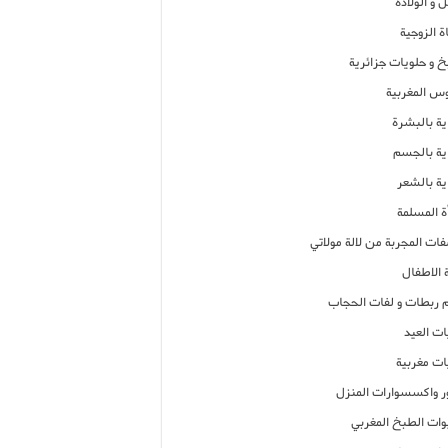
 و الولادة
ة الزوجية
خ و حلويات جزائرية
وس المغربية
ية بالبشرة
اية بالجسم
ية بالشعر
ة المسلمة
فات المجربة من لالة مولاتي
 الاطفال
م ربطات و لفات الحجاب
ات العيد
ات مغربية
ر واكسسوارات المنزل
ات الطبخ المغربي