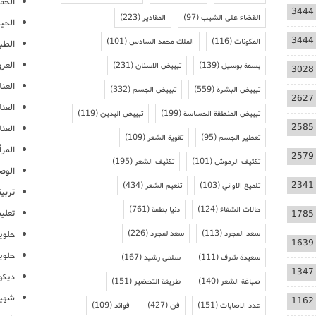
الحمل
3444
القضاء على الشيب
(97)
المقادير
(223)
الحيا
3444
المكونات
(116)
الملك محمد السادس
(101)
الطب
العر
بسمة بوسيل
(139)
تبييض الاسنان
(231)
3028
العنا
تبييض البشرة
(559)
تبييض الجسم
(332)
2627
العن
تبييض المنطقة الحساسة
(199)
تبييض اليدين
(119)
2585
العنا
تعطير الجسم
(95)
تقوية الشعر
(109)
المرأ
2579
تكثيف الرموش
(101)
تكثيف الشعر
(195)
الوص
2341
تلميع الاواني
(103)
تنعيم الشعر
(434)
تربية
حالات الشفاء
(124)
دنيا بطمة
(761)
تعلي
1785
سعد المجرد
(113)
سعد لمجرد
(226)
حلوي
1639
حلوي
سعيدة شرف
(111)
سلمى رشيد
(167)
1347
ديكو
صباغة الشعر
(140)
طريقة التحضير
(151)
شهيو
1162
عدد الاصابات
(151)
فن
(427)
فوائد
(109)