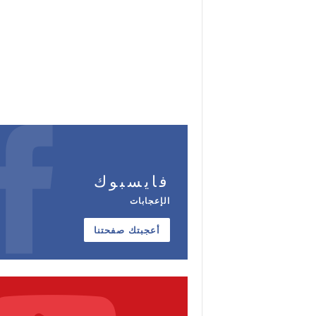
فايسبوك
الإعجابات
أعجبتك صفحتنا