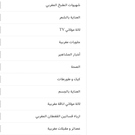
شهيوات الطبخ المغربي
العناية بالشعر
لالة مولاتي TV
حلويات مغربية
أخبار المشاهير
الصحة
كيك و طورطات
العناية بالجسم
لالة مولاتي اناقة مغربية
ازياء فساتين القفطان المغربي
عصائر و مقبلات مغربية