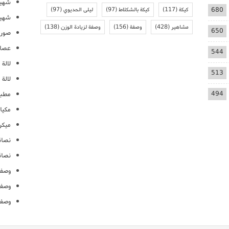
شهيو
680
كيكة
(117)
كيكة بالشكلاط
(97)
ليلى الحديوي
(97)
شهيو
مشاهير
(428)
وصفة
(156)
وصفة لزيادة الوزن
(138)
650
صور 
عصائ
544
لالة م
513
لالة 
494
مطبخ
مكيا
ميكرو
نصائ
نصائ
وصفا
وصفا
وصفا