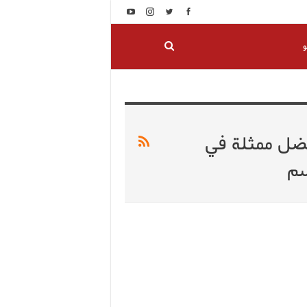
و
فضل ممثلة في
سم