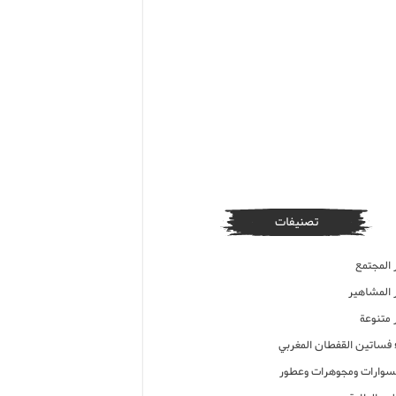
تصنيفات
 المجتمع
ر المشاهير
 متنوعة
ء فساتين القفطان المغربي
وارات ومجوهرات وعطور