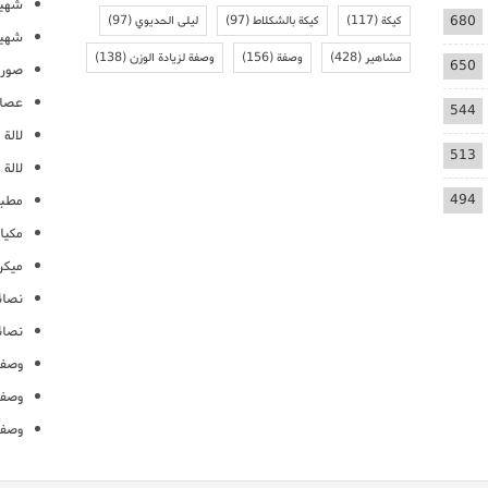
شهيو
680
كيكة
(117)
كيكة بالشكلاط
(97)
ليلى الحديوي
(97)
شهيو
مشاهير
(428)
وصفة
(156)
وصفة لزيادة الوزن
(138)
650
صور 
عصائ
544
لالة م
513
لالة 
494
مطبخ
مكيا
ميكرو
نصائ
نصائ
وصفا
وصفا
وصفا