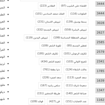
الحمل
3444
القضاء على الشيب
(97)
المقادير
(223)
الحيا
3444
المكونات
(116)
الملك محمد السادس
(101)
الطب
العر
بسمة بوسيل
(139)
تبييض الاسنان
(231)
3028
العنا
تبييض البشرة
(559)
تبييض الجسم
(332)
2627
العن
تبييض المنطقة الحساسة
(199)
تبييض اليدين
(119)
2585
العنا
تعطير الجسم
(95)
تقوية الشعر
(109)
المرأ
2579
تكثيف الرموش
(101)
تكثيف الشعر
(195)
الوص
2341
تلميع الاواني
(103)
تنعيم الشعر
(434)
تربية
حالات الشفاء
(124)
دنيا بطمة
(761)
تعلي
1785
سعد المجرد
(113)
سعد لمجرد
(226)
حلوي
1639
حلوي
سعيدة شرف
(111)
سلمى رشيد
(167)
1347
ديكو
صباغة الشعر
(140)
طريقة التحضير
(151)
شهيو
1162
عدد الاصابات
(151)
فن
(427)
فوائد
(109)