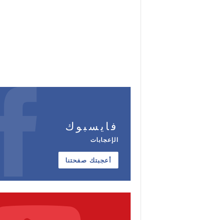
فايسبوك
الإعجابات
أعجبتك صفحتنا