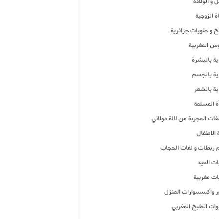
 و الولادة
ة الزوجية
خ و حلويات جزائرية
وس المغربية
ية بالبشرة
اية بالجسم
ية بالشعر
ة المسلمة
فات المجربة من لالة مولاتي
 الاطفال
م ربطات و لفات الحجاب
ات العيد
ات مغربية
ر واكسسوارات المنزل
ات الطبخ المغربي