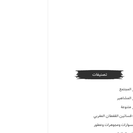
تصنيفات
 المجتمع
ر المشاهير
 متنوعة
ء فساتين القفطان المغربي
وارات ومجوهرات وعطور