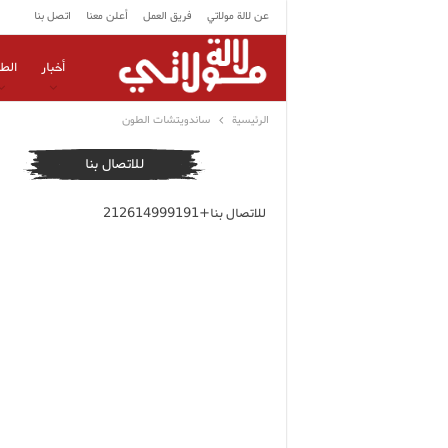
عن لالة مولاتي
فريق العمل
أعلن معنا
اتصل بنا
أخبار
الط
الرئيسية
ساندويتشات الطون
للاتصال بنا
للاتصال بنا+212614999191