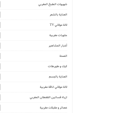
شهيوات الطبخ المغربي
العناية بالشعر
لالة مولاتي TV
حلويات مغربية
أخبار المشاهير
الصحة
كيك و طورطات
العناية بالجسم
لالة مولاتي اناقة مغربية
ازياء فساتين القفطان المغربي
عصائر و مقبلات مغربية