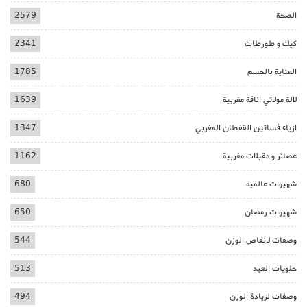
الصحة
2579
كيك و طورطات
2341
العناية بالجسم
1785
لالة مولاتي اناقة مغربية
1639
ازياء فساتين القفطان المغربي
1347
عصائر و مقبلات مغربية
1162
شهيوات عالمية
680
شهيوات رمضان
650
وصفات لانقاص الوزن
544
حلويات العيد
513
وصفات لزيادة الوزن
494