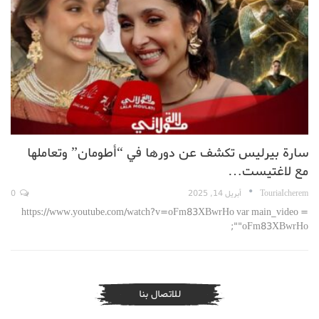
سارة بيرليس تكشف عن دورها في “أطومان” وتعاملها
مع لاغتيست…
TouriaIcherem
أبريل 14, 2025
0
https://www.youtube.com/watch?v=oFm83XBwrHo var main_video =
"oFm83XBwrHo";
للاتصال بنا