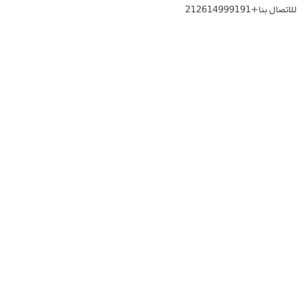
للاتصال بنا+212614999191